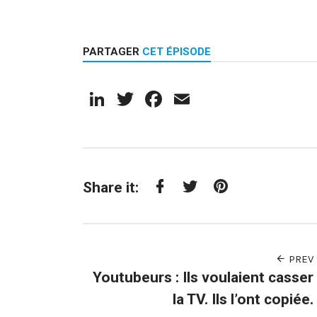
PARTAGER
CET ÉPISODE
LinkedIn
Twitter
Facebook
Email
Share it:
Facebook
Twitter
Pinterest
PREV
Youtubeurs : Ils voulaient casser
la TV. Ils l’ont copiée.