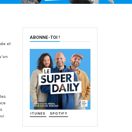
ABONNE-TOI !
née et
u’on
les
nce
ns
ITUNES
SPOTIFY
qui