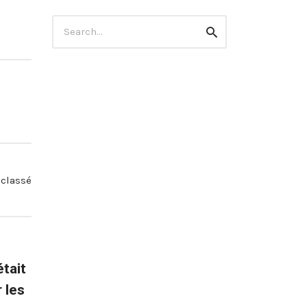
Search
Search
for:
classé
était
 les