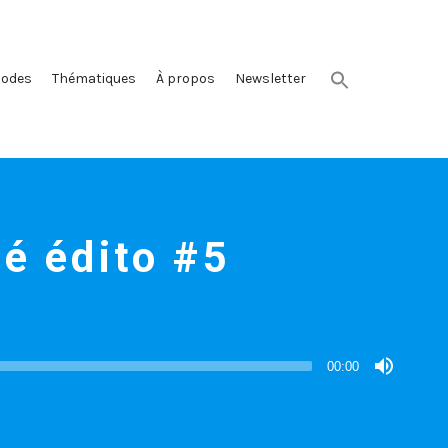
sodes
Thématiques
À propos
Newsletter
é édito #5
00:00