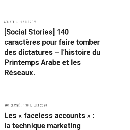
POSTED
POSTED
SOCIÉTÉ
4 AOÛT 2026
IN:
ON
[Social Stories] 140
caractères pour faire tomber
des dictatures – l’histoire du
Printemps Arabe et les
Réseaux.
POSTED
POSTED
NON CLASSÉ
30 JUILLET 2026
IN:
ON
Les « faceless accounts » :
la technique marketing