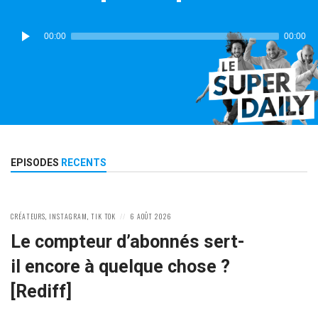
Lecteur
00:00
00:00
audio
EPISODES
RECENTS
POSTED
POSTED
CRÉATEURS
,
INSTAGRAM
,
TIK TOK
6 AOÛT 2026
IN:
ON
Le compteur d’abonnés sert-
il encore à quelque chose ?
[Rediff]