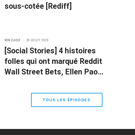
sous-cotée [Rediff]
POSTED
POSTED
NON CLASSÉ
28 JUILLET 2026
IN:
ON
[Social Stories] 4 histoires
folles qui ont marqué Reddit
Wall Street Bets, Ellen Pao…
TOUS LES ÉPISODES