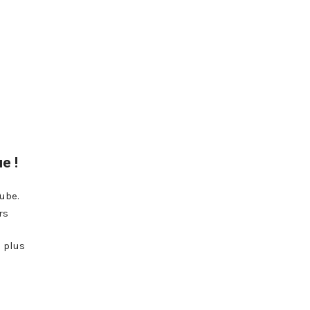
e !
Tube.
rs
 plus