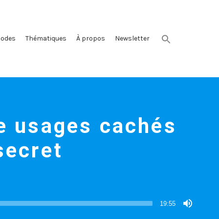
sodes
Thématiques
À propos
Newsletter
re usages cachés
secret
19:55