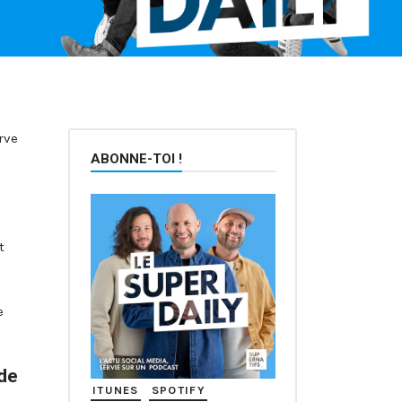
rve
ABONNE-TOI !
t
e
 de
ITUNES
SPOTIFY