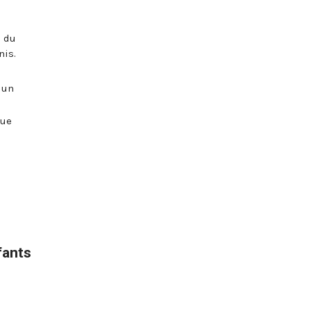
é du
nis.
 un
que
fants