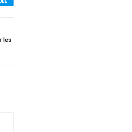
UBE
r les