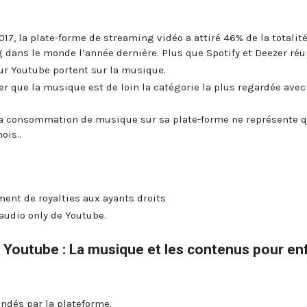
17, la plate-forme de streaming vidéo a attiré 46% de la totalit
ans le monde l’année dernière. Plus que Spotify et Deezer réu
ur Youtube portent sur la musique.
er que la musique est de loin la catégorie la plus regardée avec
la consommation de musique sur sa plate-forme ne représente 
ois..
ment de royalties aux ayants droits
audio only de Youtube.
 Youtube : La musique et les contenus pour en
ndés par la plateforme.