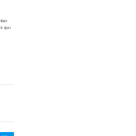
réer
us qui