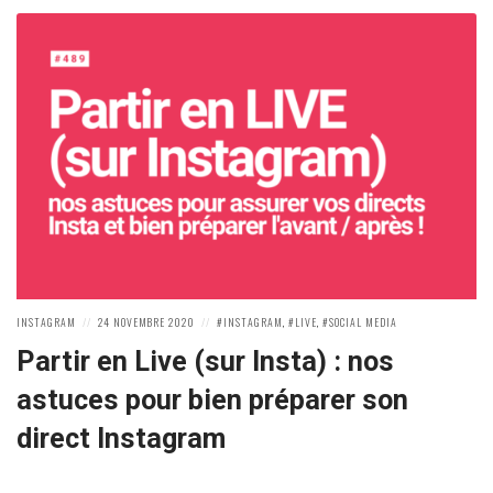
POSTED
POSTED
POSTED
INSTAGRAM
24 NOVEMBRE 2020
INSTAGRAM
,
LIVE
,
SOCIAL MEDIA
IN:
ON
IN:
Partir en Live (sur Insta) : nos
astuces pour bien préparer son
direct Instagram