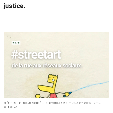
justice.
POSTED
POSTED
POSTED
CRÉATEURS
,
INSTAGRAM
,
SOCIÉTÉ
6 NOVEMBRE 2020
BANKSY
,
SOCIAL MEDIA
,
IN:
ON
IN:
STREET ART