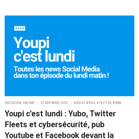
POSTED
POSTED
POSTED
INSTAGRAM
,
YOUTUBE
23 NOVEMBRE 2020
SOCIAL MEDIA
,
TWITTER
,
YUBO
IN:
ON
IN:
Youpi c'est lundi : Yubo, Twitter
Fleets et cybersécurité, pub
Youtube et Facebook devant la