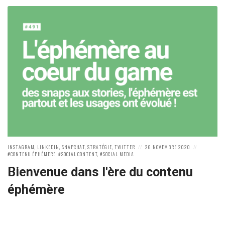
POSTED
POSTED
POSTED
INSTAGRAM
,
LINKEDIN
,
SNAPCHAT
,
STRATÉGIE
,
TWITTER
26 NOVEMBRE 2020
IN:
ON
IN:
CONTENU ÉPHÉMÈRE
,
SOCIAL CONTENT
,
SOCIAL MEDIA
Bienvenue dans l'ère du contenu
éphémère