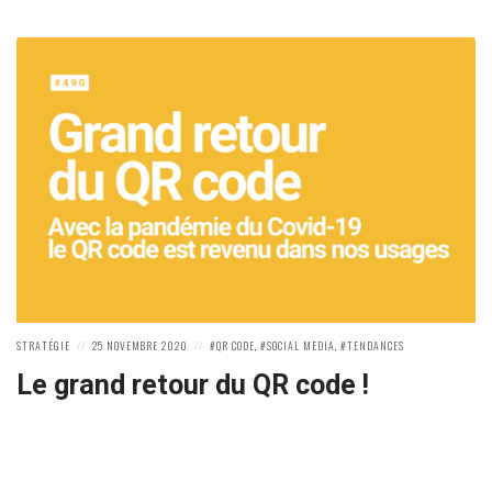
POSTED
POSTED
POSTED
STRATÉGIE
25 NOVEMBRE 2020
QR CODE
,
SOCIAL MEDIA
,
TENDANCES
IN:
ON
IN:
Le grand retour du QR code !