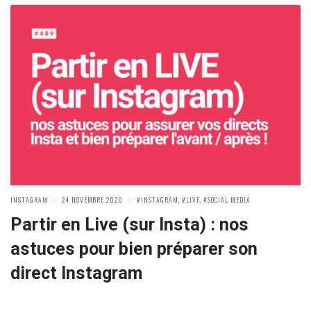
POSTED
POSTED
POSTED
INSTAGRAM
24 NOVEMBRE 2020
INSTAGRAM
,
LIVE
,
SOCIAL MEDIA
IN:
ON
IN:
Partir en Live (sur Insta) : nos
astuces pour bien préparer son
direct Instagram