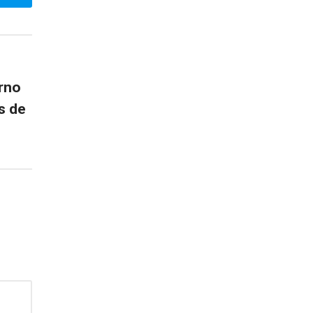
rno
s de