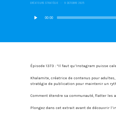
POSTED
POSTED
CRÉATEURS
STRATÉGIE
9 OCTOBRE 2025
IN:
ON
Lecteur
00:00
audio
Épisode 1373 : “Il faut qu’Instagram puisse cale
Khalamite, créatrice de contenus pour adultes, 
stratégie de publication pour maintenir un ry
Comment étendre sa communauté, flatter les a
Plongez dans cet extrait avant de découvrir l’