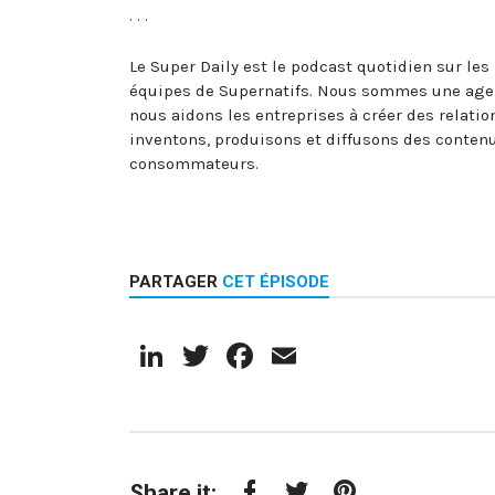
. . .
Le Super Daily est le podcast quotidien sur les
équipes de Supernatifs. Nous sommes une agen
nous aidons les entreprises à créer des relati
inventons, produisons et diffusons des contenu
consommateurs.
PARTAGER
CET ÉPISODE
LinkedIn
Twitter
Facebook
Email
Share it: