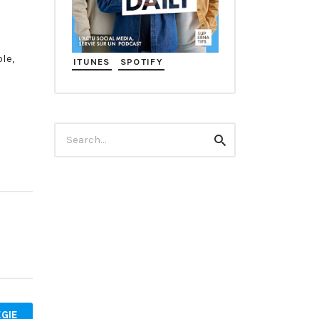
le,
ITUNES
SPOTIFY
Search
Search
for:
GIE