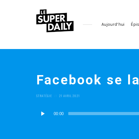
Aujourd’hui
Épi
Le
podcast
qui
décrypte
l'actualité
Facebook se la
des
réseaux
sociaux
POSTED
POSTED
STRATÉGIE
21 AVRIL 2021
IN:
ON
Lecteur
00:00
audio