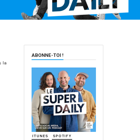
ABONNE-TOI !
s la
ITUNES
SPOTIFY