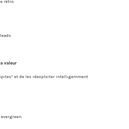
e rétro.
 leads
sa valeur
épites” et de les réexploiter intelligemment
u evergreen.