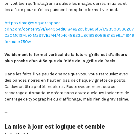
on voit bien qu’Instagram a utilisé les images carrés initiales et
les a étiré pour qu’elles puissent remplir le format vertical.
https://images.squarespace-
cdn.com/content/v1/644354d16184622c5b9e06f6/1723900536207
CZOM612MJ9XMZ3TVBJM4/454648823_3619980818313596_111946
format=750w
Visiblement le format vertical de la future grille est d’ailleurs
plus proche d’un 4:5e que du 9:16e de la grille de Reels.
Dans les faits, il ya peu de chance que vosu vous retrouviez avec
des bandes noires en haut en bas de chaque vignette de posts.
Ca devrait être plutôt indolore…. Reste évidemment que ce
recadrage automatique créera sans doute quelques incidents de
centrage de typographie ou d’affichage, mais rien de gravissime.
—
La mise à jour est logique et semble