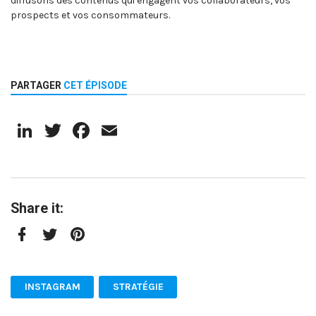
diffusons des contenus qui engagent vos collaborateurs, vos
prospects et vos consommateurs.
PARTAGER
CET ÉPISODE
LinkedIn
Twitter
Facebook
Email
Share it:
Facebook
Twitter
Pinterest
INSTAGRAM
STRATÉGIE