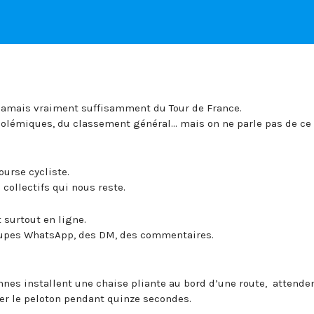
e jamais vraiment suffisamment du Tour de France.
polémiques, du classement général… mais on ne parle pas de ce 
ourse cycliste.
 collectifs qui nous reste.
surtout en ligne.
oupes WhatsApp, des DM, des commentaires.
nnes installent une chaise pliante au bord d’une route, attende
er le peloton pendant quinze secondes.