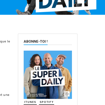
que le
ABONNE-TOI !
nt une
ITUNES
SPOTIFY