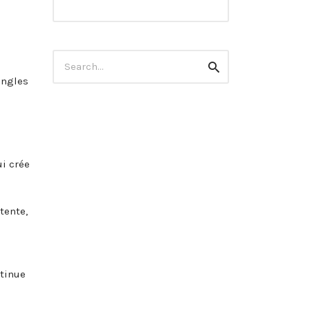
Search
Search
for:
angles
ui crée
tente,
ntinue