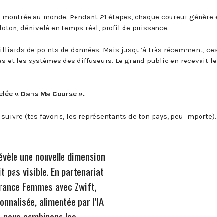
s montrée au monde. Pendant 21 étapes, chaque coureur génère 
eloton, dénivelé en temps réel, profil de puissance.
illiards de points de données. Mais jusqu’à très récemment, ce
 et les systèmes des diffuseurs. Le grand public en recevait le
elée « Dans Ma Course ».
suivre (tes favoris, les représentants de ton pays, peu importe).
évèle une nouvelle dimension
it pas visible. En partenariat
France Femmes avec Zwift,
nnalisée, alimentée par l’IA
, nous combinons les