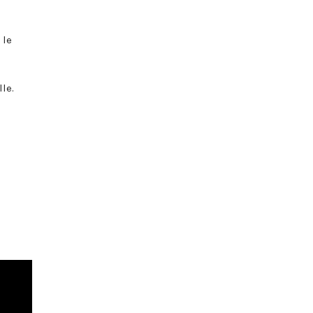
 le
le.