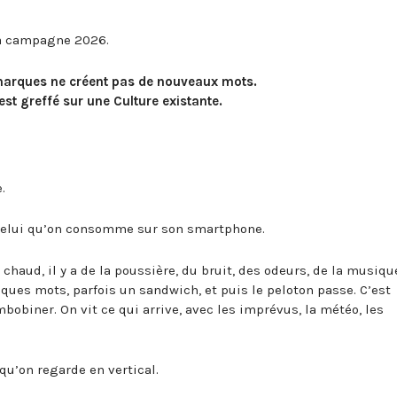
sa campagne 2026.
s marques ne créent pas de nouveaux mots.
st greffé sur une Culture existante.
.
 Et celui qu’on consomme sur son smartphone.
 chaud, il y a de la poussière, du bruit, des odeurs, de la musiqu
ques mots, parfois un sandwich, et puis le peloton passe. C’est
bobiner. On vit ce qui arrive, avec les imprévus, la météo, les
 qu’on regarde en vertical.