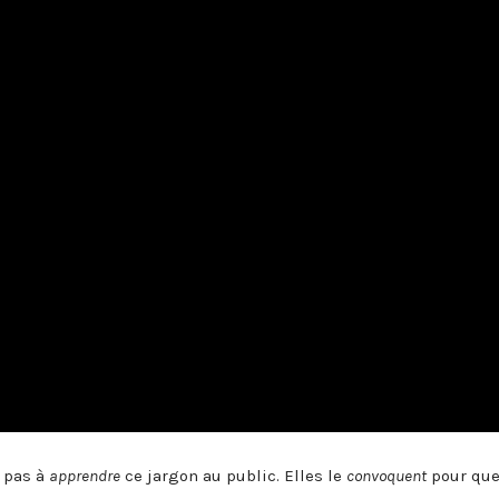
 pas à
apprendre
ce jargon au public. Elles le
convoquent
pour que