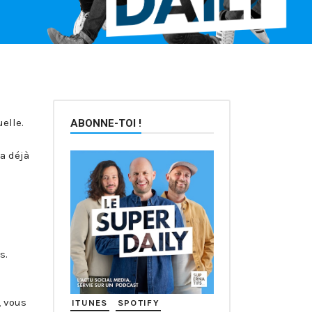
elle.
ABONNE-TOI !
a déjà
s.
, vous
ITUNES
SPOTIFY