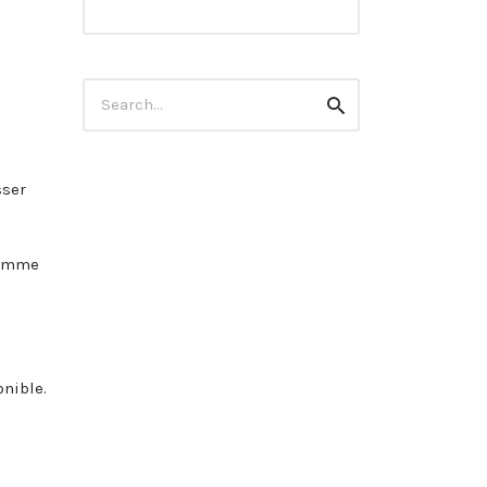
Search
Search
for:
sser
 comme
nible.