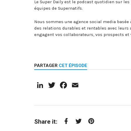
Le Super Daily est le podcast quotidien sur les
équipes de Supernatifs.
Nous sommes une agence social media basée à
des relations durables et rentables avec leurs
engagent vos collaborateurs, vos prospects e
PARTAGER
CET ÉPISODE
LinkedIn
Twitter
Facebook
Email
Share it:
Facebook
Twitter
Pinterest