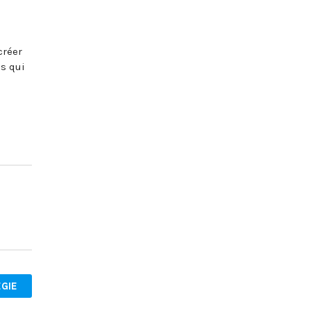
créer
us qui
GIE