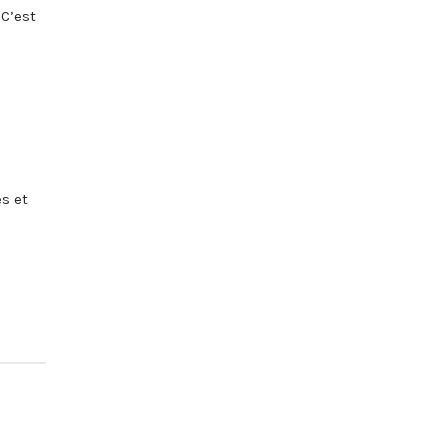
 C’est
es et