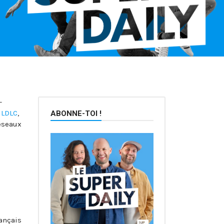
-
 LDLC
,
ABONNE-TOI !
éseaux
rançais