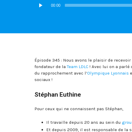
Lecteur
00:00
audio
Épisode 345 : Nous avons le plaisir de recevoir
fondateur de la
Team LDLC
! Avec lui on a parlé 
du rapprochement avec l’
Olympique Lyonnais
e
sociaux !
Stéphan Euthine
Pour ceux qui ne connaissent pas Stéphan,
Il travaille depuis 20 ans au sein du
grou
Et depuis 2009, il est responsable de la 