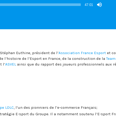
47:01
 Stéphan Euthine, président de l’
Association France Esport
et co
de l’histoire de l’Esport en France, de la construction de la
Team
t l’
ASVEL
ainsi que du rapport des joueurs professionnels aux r
pe LDLC
, l’un des pionniers de l’e-commerce Français;
stratégie E-sport du Groupe. Il a notamment soutenu l’E-sport F