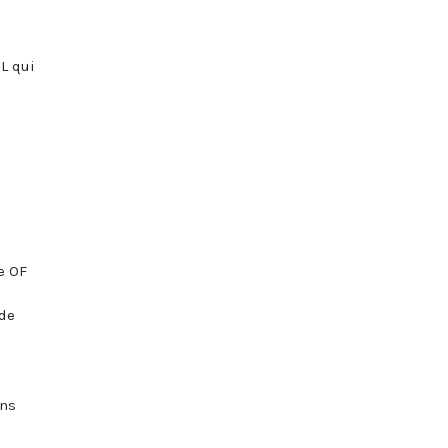
L qui
e OF
 de
ons