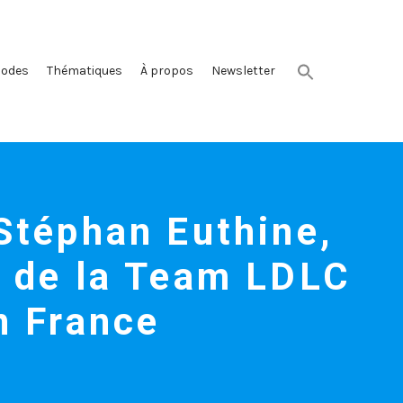
sodes
Thématiques
À propos
Newsletter
Stéphan Euthine,
r de la Team LDLC
n France