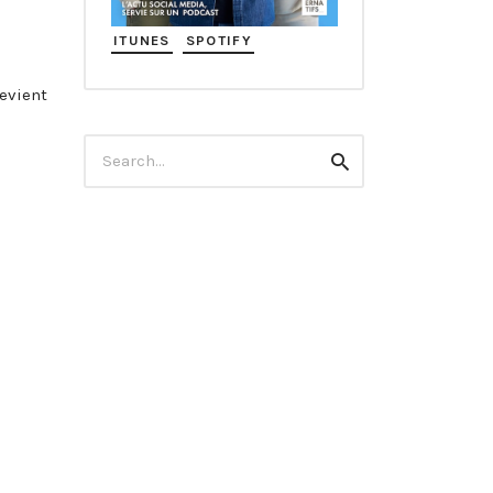
ITUNES
SPOTIFY
devient
Search
Search
for: