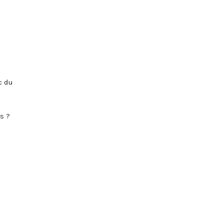
c du
s ?