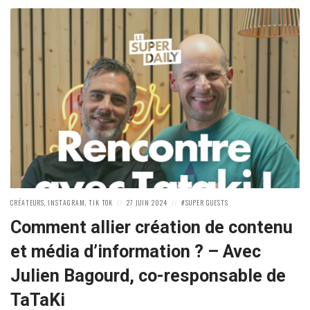
POSTED
POSTED
POSTED
CRÉATEURS
,
INSTAGRAM
,
TIK TOK
27 JUIN 2024
SUPER GUESTS
IN:
ON
IN:
Comment allier création de contenu
et média d’information ? – Avec
Julien Bagourd, co-responsable de
TaTaKi