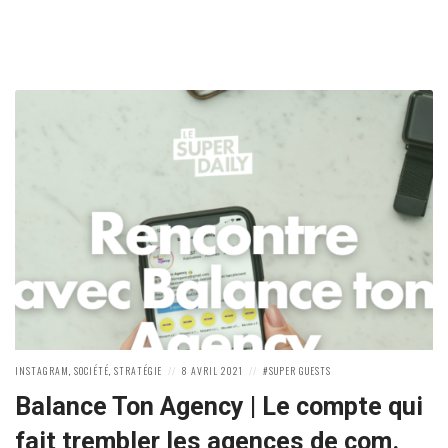
POSTED
POSTED
POSTED
INSTAGRAM
,
SOCIÉTÉ
,
STRATÉGIE
8 AVRIL 2021
SUPER GUESTS
IN:
ON
IN:
Balance Ton Agency | Le compte qui
fait trembler les agences de com.