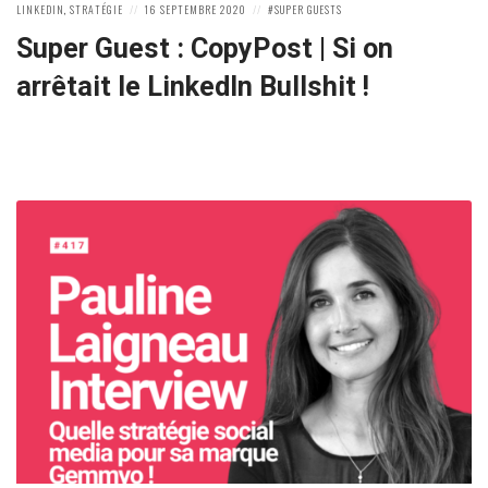
POSTED
POSTED
POSTED
LINKEDIN
,
STRATÉGIE
16 SEPTEMBRE 2020
SUPER GUESTS
IN:
ON
IN:
Super Guest : CopyPost | Si on
arrêtait le LinkedIn Bullshit !