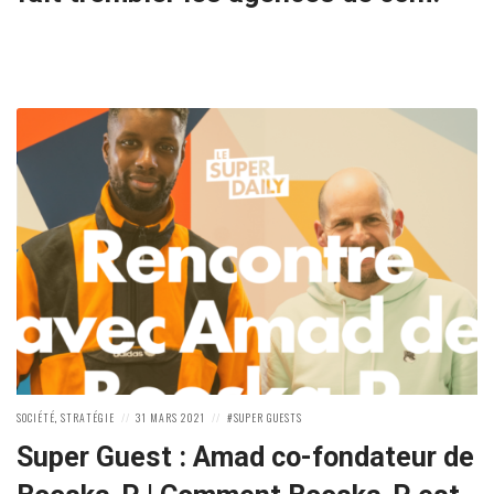
POSTED
POSTED
POSTED
SOCIÉTÉ
,
STRATÉGIE
31 MARS 2021
SUPER GUESTS
IN:
ON
IN:
Super Guest : Amad co-fondateur de