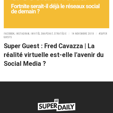
POSTED
POSTED
POSTED
FACEBOOK
,
INSTAGRAM
,
INVITÉS
,
SNAPCHAT
,
STRATÉGIE
14 NOVEMBRE 2019
SUPER
IN:
ON
IN:
GUESTS
Super Guest : Fred Cavazza | La
réalité virtuelle est-elle l’avenir du
Social Media ?