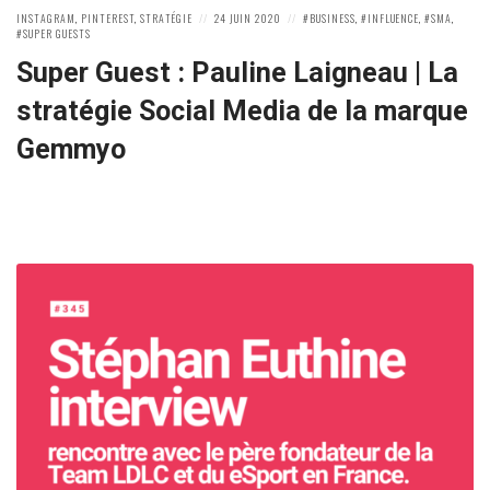
POSTED
POSTED
POSTED
INSTAGRAM
,
PINTEREST
,
STRATÉGIE
24 JUIN 2020
BUSINESS
,
INFLUENCE
,
SMA
,
IN:
ON
IN:
SUPER GUESTS
Super Guest : Pauline Laigneau | La
stratégie Social Media de la marque
Gemmyo