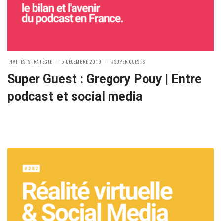
POSTED
POSTED
POSTED
INVITÉS
,
STRATÉGIE
5 DÉCEMBRE 2019
SUPER GUESTS
IN:
ON
IN:
Super Guest : Gregory Pouy | Entre
podcast et social media