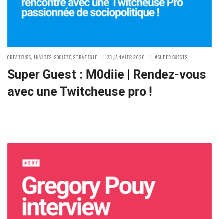
POSTED
POSTED
POSTED
CRÉATEURS
,
INVITÉS
,
SOCIÉTÉ
,
STRATÉGIE
23 JANVIER 2020
SUPER GUESTS
IN:
ON
IN:
Super Guest : M0diie | Rendez-vous
avec une Twitcheuse pro !