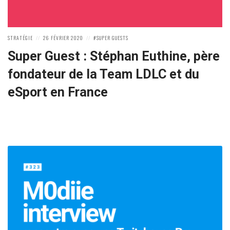
POSTED
POSTED
POSTED
STRATÉGIE
26 FÉVRIER 2020
SUPER GUESTS
IN:
ON
IN:
Super Guest : Stéphan Euthine, père
fondateur de la Team LDLC et du
eSport en France