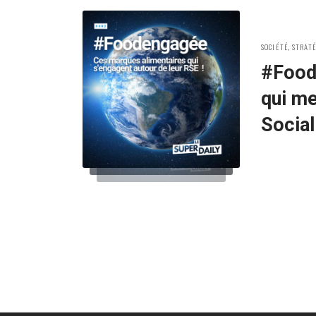
POSTED
SOCIÉTÉ
,
STRAT
IN:
#Food
qui me
Socia