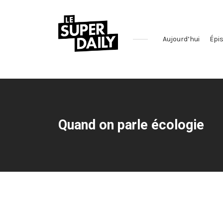
Aujourd’hui
Épi
Le
podcast
qui
décrypte
l'actualité
Quand on parle écologie
des
réseaux
sociaux