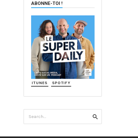
ABONNE-TOI !
ITUNES
SPOTIFY
Search
Search
for: