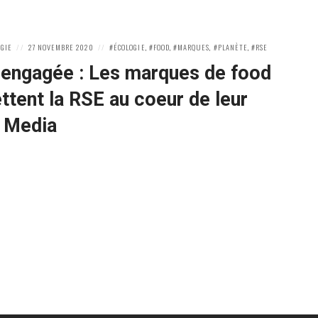
POSTED
POSTED
ÉGIE
27 NOVEMBRE 2020
ÉCOLOGIE
,
FOOD
,
MARQUES
,
PLANÈTE
,
RSE
ON
IN:
engagée : Les marques de food
ttent la RSE au coeur de leur
l Media