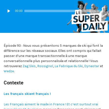
IN:
ON
IN:
Lecteur
00:00
26:54
audio
Épisode 110 : Nous vous présentons 5 marques de ski qui font la
différence sur les réseaux sociaux. Elles ont compris qui fallait
passer d’une marque transactionnelle à une marque
conversationnelle plus personnalisée et relationnelle ! Vous
retrouverez
Zag Skis
,
Rossignol
,
La Fabrique du Ski
,
Dynastar
et
Wedze
.
Contexte
Les français skient français !
Les Français aiment le made in France !
Et c’est surtout vrai