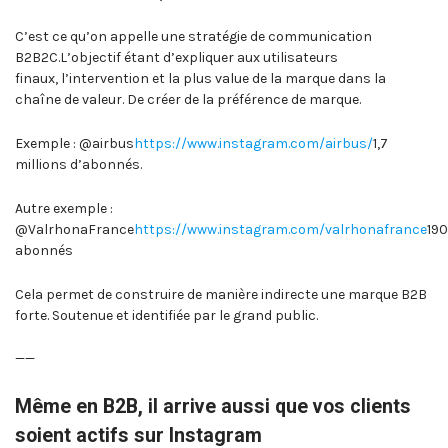
C’est ce qu’on appelle une stratégie de communication
B2B2C.L’objectif étant d’expliquer aux utilisateurs
finaux, l’intervention et la plus value de la marque dans la
chaîne de valeur. De créer de la préférence de marque.
Exemple : @airbus
https://www.instagram.com/airbus/
1,7
millions d’abonnés.
Autre exemple :
@ValrhonaFrance
https://www.instagram.com/valrhonafrance
19
abonnés
Cela permet de construire de manière indirecte une marque B2B
forte. Soutenue et identifiée par le grand public.
——
Même en B2B, il arrive aussi que vos clients
soient actifs sur Instagram