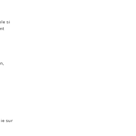
le si
ont
n,
lie sur