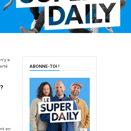
n’y a
erté
ABONNE-TOI !
 ?
ent en