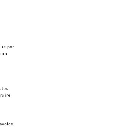
que par
bera
otos
ruire
avoice.