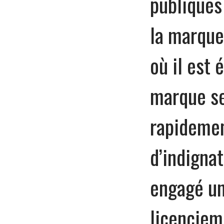
publiques
la marque
où il est 
marque se
rapidemen
d’indignat
engagé un
licenciem