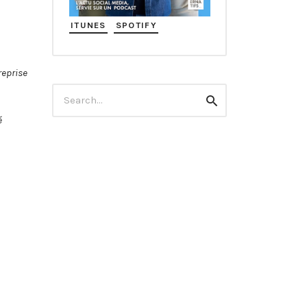
ITUNES
SPOTIFY
reprise
Search
Search
for:
é