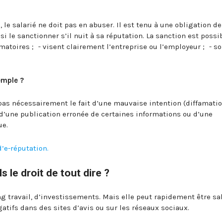
, le salarié ne doit pas en abuser. Il est tenu à une obligation de
i le sanctionner s’il nuit à sa réputation. La sanction est possib
amatoires ; - visent clairement l’entreprise ou l’employeur ; - s
emple ?
pas nécessairement le fait d’une mauvaise intention (diffamatio
 d’une publication erronée de certaines informations ou d’une
ue.
d’e-réputation.
 le droit de tout dire ?
ng travail, d’investissements. Mais elle peut rapidement être sa
ifs dans des sites d’avis ou sur les réseaux sociaux.