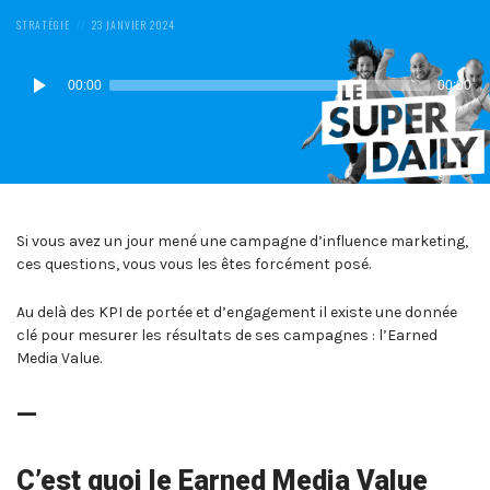
POSTED
POSTED
STRATÉGIE
23 JANVIER 2024
IN:
ON
Lecteur
00:00
00:00
audio
Si vous avez un jour mené une campagne d’influence marketing,
ces questions, vous vous les êtes forcément posé.
Au delà des KPI de portée et d’engagement il existe une donnée
clé pour mesurer les résultats de ses campagnes : l’Earned
Media Value.
—
C’est quoi le Earned Media Value