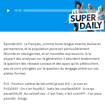
IN:
ON
IN:
Lecteur
00:00
19:50
audio
Épisode 223 : Le français, comme toute langue vivante, évolue en
permanence, et la population jeune est particulièrement
féconde en néologismes, et en nouvelles expressions. Si la
plupart des analyses sur la génération Z abordent évidemment
la question des réseaux sociaux et des apps qu’ils plébiscitent,
peu se sont plongées sur la question du langage utilisé sur ces
plates-formes.
PLS : Position Latéral de Sécurité (je suis K.O. = je suis en
PLS)OSEF : On s’en foutBLC : bats les couillesASKIP : à ce qui
paraitOKLM : Au calmeFrais : C’est frais, c’est coolJPP : J’en peux
plusIGO : Amigo