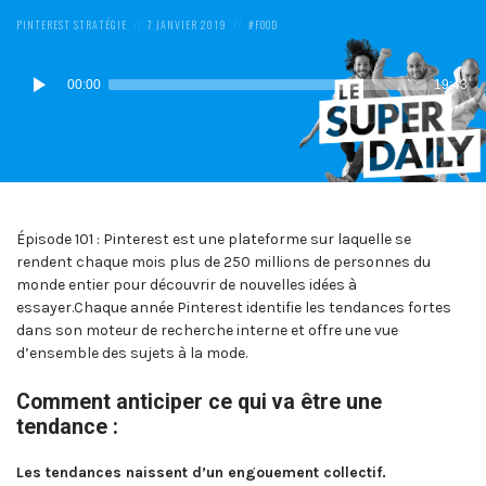
POSTED
POSTED
POSTED
PINTEREST
STRATÉGIE
7 JANVIER 2019
FOOD
IN:
ON
IN:
Lecteur
00:00
19:43
audio
Épisode 101 : Pinterest est une plateforme sur laquelle se
rendent chaque mois plus de 250 millions de personnes du
monde entier pour découvrir de nouvelles idées à
essayer.Chaque année Pinterest identifie les tendances fortes
dans son moteur de recherche interne et offre une vue
d’ensemble des sujets à la mode.
Comment anticiper ce qui va être une
tendance :
Les tendances naissent d’un engouement collectif.