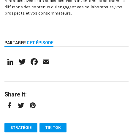
rentables avec leurs audiences. Nous inventons, produisons et
diffusons des contenus qui engagent vos collaborateurs, vos
prospects et vos consommateurs.
PARTAGER
CET ÉPISODE
LinkedIn
Twitter
Facebook
Email
Share it:
Facebook
Twitter
Pinterest
STRATÉGIE
TIK TOK