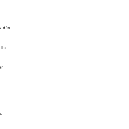
 vidéo
lle
ir
.