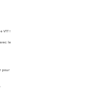
e VTT !
avec le
r pour
e