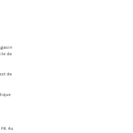
agasin
ile de
est de
ntique
 FB. Au