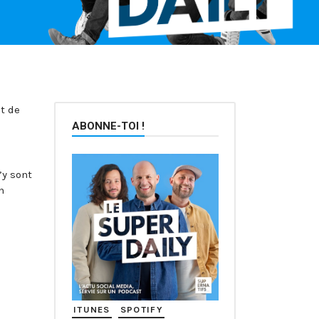
et de
ABONNE-TOI !
’y sont
n
ITUNES
SPOTIFY