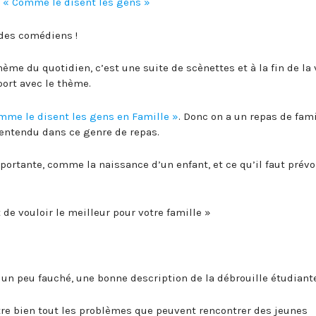
:
« Comme le disent les gens »
 des comédiens !
ème du quotidien, c’est une suite de scènettes et à la fin de la
ort avec le thème.
mme le disent les gens en Famille »
. Donc on a un repas de fami
 entendu dans ce genre de repas.
mportante, comme la naissance d’un enfant, et ce qu’il faut prévo
 de vouloir le meilleur pour votre famille »
un peu fauché, une bonne description de la débrouille étudiante
tre bien tout les problèmes que peuvent rencontrer des jeunes