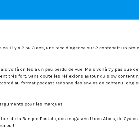
 ça. Il y a 2 ou 3 ans, une reco d’agence sur 2 contenait un proj
ais voilà on les a un peu perdu de vue. Mais voilà t’y pas que de
ent très fort. Sans doute les réflexions autour du slow content n
 accordé au format podcast redonne des envies de contenu long e
d’arguments pour les marques.
tier, de la Banque Postale, des magasins U des Alpes, de Cycles
honou !