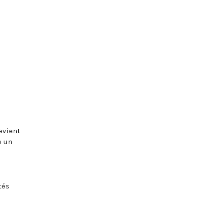
evient
e un
tés