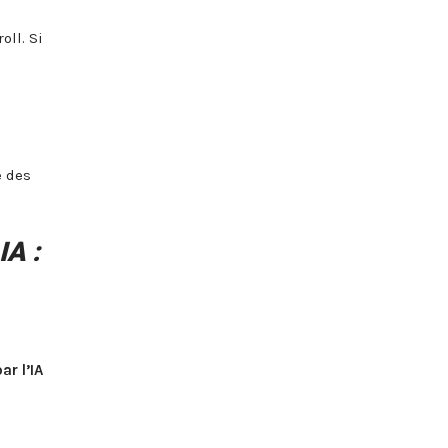
oll. Si
e des
IA :
ar l’IA