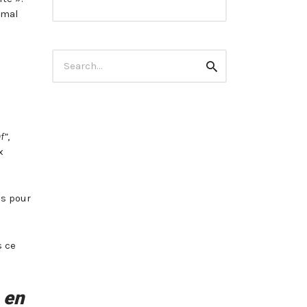
 mal
Search
Search
for:
f”
,
x
es pour
s ce
 en