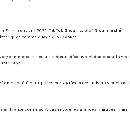
n France en avril 2025,
TikTok Shop
a capté
1 % du marché
historiques comme eBay ou La Redoute.
very commerce » : les utilisateurs découvrent des produits via 
tter l’appli.
teforme ont été multipliées par 7 grâce à des univers visuels où 
fs en France ; ce ne sont pas encore les grandes marques, mais