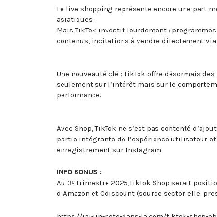
Le live shopping représente encore une part mo
asiatiques.
Mais TikTok investit lourdement : programmes d
contenus, incitations à vendre directement via
Une nouveauté clé : TikTok offre désormais des
seulement sur l’intérêt mais sur le comporteme
performance.
Avec Shop, TikTok ne s’est pas contenté d’ajou
partie intégrante de l’expérience utilisateur e
enregistrement sur Instagram.
INFO BONUS :
Au 3ᵉ trimestre 2025,TikTok Shop serait positi
d’Amazon et Cdiscount (source sectorielle, pr
https://jai-un-pote-dans-la.com/tiktok-shop-