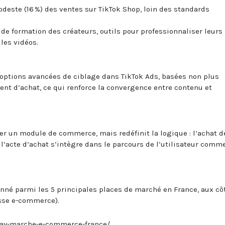
deste (16 %) des ventes sur TikTok Shop, loin des standards
e formation des créateurs, outils pour professionnaliser leurs
 les vidéos.
 options avancées de ciblage dans TikTok Ads, basées non plus
nt d’achat, ce qui renforce la convergence entre contenu et
ter un module de commerce, mais redéfinit la logique : l’achat d
t l’acte d’achat s’intègre dans le parcours de l’utilisateur comm
onné parmi les 5 principales places de marché en France, aux cô
esse e-commerce).
ebay-marche-e-commerce-france/