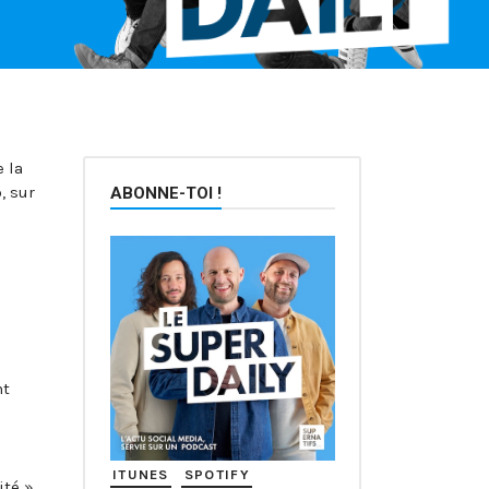
 la
, sur
ABONNE-TOI !
nt
ITUNES
SPOTIFY
té ».