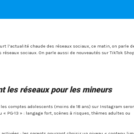
rt l’actualité chaude des réseaux sociaux, ce matin, on parle de
s réseaux sociaux. On parle aussi de nouveautés sur TikTok Shop
ent les réseaux pour les mineurs
les comptes adolescents (moins de 18 ans) sur Instagram sero
« PG-13 » : langage fort, scènes à risques, thèmes adultes ou
 activées : les parents pourront choisir un niveau « contenu limi