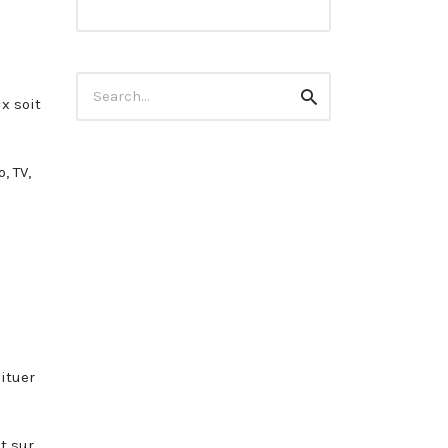
Search
Search
for:
x soit
, TV,
situer
t sur