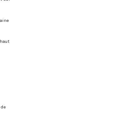
taine
 haut
 de