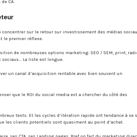
 de CA.
eteur
e concentrer sur le retour sur investissement des médias sociau
t le premier réflexe.
osition de nombreuses options marketing: SEO / SEM, print, radio
x sociaux… La liste est longue.
uver un canal d’acquisition rentable avec bien souvent un
penser que le ROI du social media est a chercher du côté des
breux tests. Et les cycles d’itération rapide ont tendance à se 
e les clients potentiels sont quasiment au point d’achat.
aire, ses CTA, ses Landing pages. Bref on fait du marketing direc