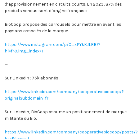
d’approvisionnement en circuits courts. En 2023, 87% des
produits vendus sont d’origine française.
BioCoop propose des carrousels pour mettre en avant les
paysans associés de la marque.
https://www.instagram.com/p/C_xPYkKJLRR/?
hl=fr&img_index=1
—
Sur Linkedin : 75k abonnés
https://www.linkedin.com/company/cooperativebiocoop/?
originalSubdomain=fr
Sur Linkedin, BioCoop assume un positionnement de marque
militante du Bio.
https://www.linkedin.com/company/cooperativebiocoop/posts/?
feedView=all