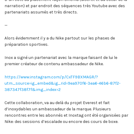
narration) et par endroit des séquences très Youtube avec des
partenariats assumés et très directs.
—
Alors évidemment il y a du Nike partout sur les phases de
préparation sportives.
Inox a signé un partenariat avec la marque faisant de lui le
premier créateur de contenu ambassadeur de Nike.
https://www.instagram.com/p/CxTF9BXMAGR/?
utm_source=ig_embed&ig_rid=9ea970f6-3ea6-46b6-87f2-
387347f38f7f&img_index=2
Cette collaboration, va au delà du projet Everest et fait
d’inoxydables un ambassadeur de la marque. Plusieurs
rencontres entre les abonnés et Inoxtag ont été organisées par
Nike: des sessions d’escalade ou encore des cours de boxe.