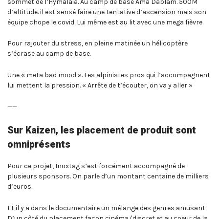
sommet de l’Hymalaia. Au camp de base Ama Dablam. 500M
d’altitude. il est sensé faire une tentative d’ascension mais son
équipe chope le covid. Lui même est au lit avec une mega fièvre.
Pour rajouter du stress, en pleine matinée un hélicoptère
s’écrase au camp de base.
Une « meta bad mood ». Les alpinistes pros qui l’accompagnent
lui mettent la pression. « Arrête de t’écouter, on va y aller »
——
Sur Kaizen, les placement de produit sont
omniprésents
Pour ce projet, Inoxtag s’est forcément accompagné de
plusieurs sponsors. On parle d’un montant centaine de milliers
d’euros.
Et il y a dans le documentaire un mélange des genres amusant.
D’un côté du placement façon cinéma (discret et au coeur de la