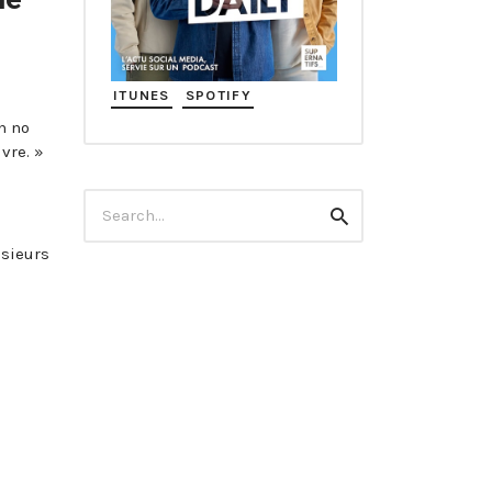
ITUNES
SPOTIFY
n no
vre. »
Search
Search
for:
usieurs