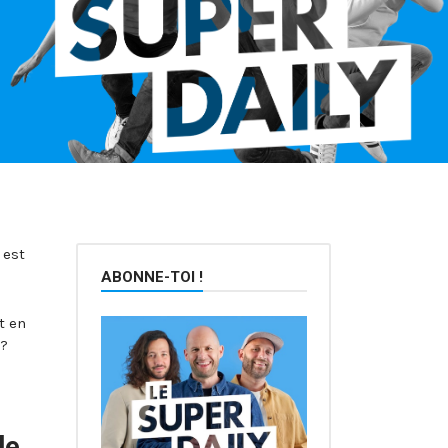
 est
ABONNE-TOI !
t en
!?
le