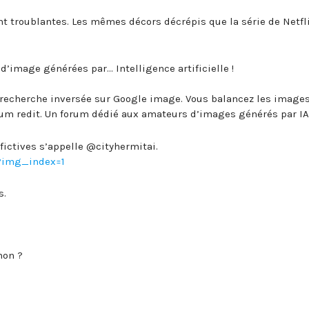
ont troublantes. Les mêmes décors décrépis que la série de Netfl
 d’image générées par… Intelligence artificielle !
ne recherche inversée sur Google image. Vous balancez les image
rum redit. Un forum dédié aux amateurs d’images générés par IA
 fictives s’appelle @cityhermitai.
?img_index=1
s.
non ?