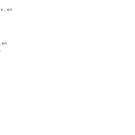
ix… on
s en
.