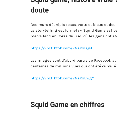
doute
Des murs décrépis roses, verts et bleus et des
Le storytelling est formel : « Squid Game est 
man’s land en Corée du Sud, où les gens ont ét
https://vm.tiktok.com/ZNeKsFQsH
Les images sont d’abord partis de Facebook ava
centaines de millions vues qui ont été cumulé s
https://vm.tiktok.com/ZNeKsBwgY
—
Squid Game en chiffres