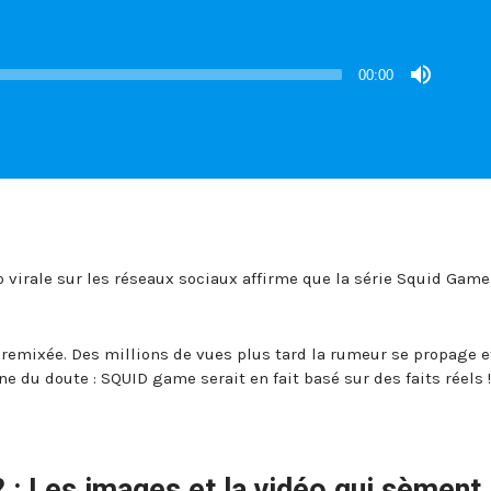
00:00
o virale sur les réseaux sociaux affirme que la série Squid Game
, remixée. Des millions de vues plus tard la rumeur se propage e
e du doute : SQUID game serait en fait basé sur des faits réels 
? : Les images et la vidéo qui sèment 