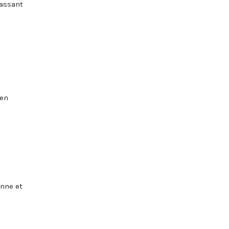
passant
 en
onne et