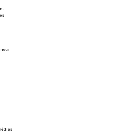
nt
des
umeur
médias