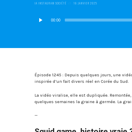
POSTED
POSTED
IA
INSTAGRAM
SOCIÉTÉ
16 JANVIER 2025
IN:
ON
Lecteur
00:00
audio
Épisode 1245 : Depuis quelques jours, une vidé
inspirée d’un fait divers réel en Corée du Sud.
La vidéo viralise, elle est dupliquée. Remontée
quelques semaines la graine à germée. La grain
—
Squid game, histoire vraie 