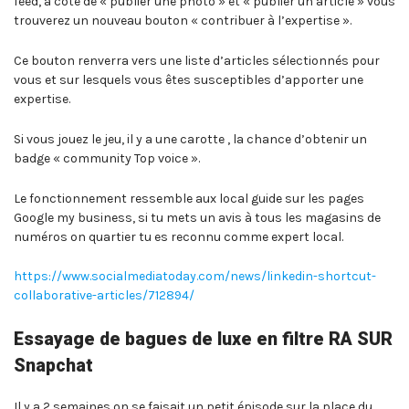
feed, à coté de « publier une photo » et « publier un article » vous
trouverez un nouveau bouton « contribuer à l’expertise ».
Ce bouton renverra vers une liste d’articles sélectionnés pour
vous et sur lesquels vous êtes susceptibles d’apporter une
expertise.
Si vous jouez le jeu, il y a une carotte , la chance d’obtenir un
badge « community Top voice ».
Le fonctionnement ressemble aux local guide sur les pages
Google my business, si tu mets un avis à tous les magasins de
numéros on quartier tu es reconnu comme expert local.
https://www.socialmediatoday.com/news/linkedin-shortcut-
collaborative-articles/712894/
Essayage de bagues de luxe en filtre RA SUR
Snapchat
Il y a 2 semaines on se faisait un petit épisode sur la place du