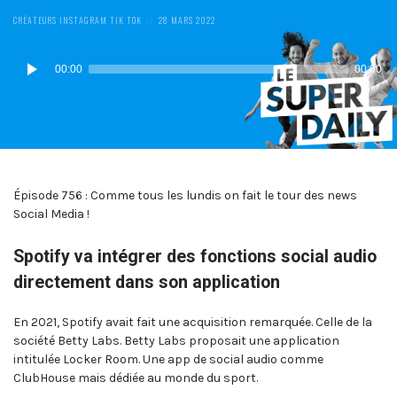
POSTED
POSTED
CRÉATEURS
INSTAGRAM
TIK TOK
28 MARS 2022
IN:
ON
Lecteur
00:00
00:00
audio
Épisode 756 : Comme tous les lundis on fait le tour des news
Social Media !
Spotify va intégrer des fonctions social audio
directement dans son application
En 2021, Spotify avait fait une acquisition remarquée. Celle de la
société Betty Labs. Betty Labs proposait une application
intitulée Locker Room. Une app de social audio comme
ClubHouse mais dédiée au monde du sport.