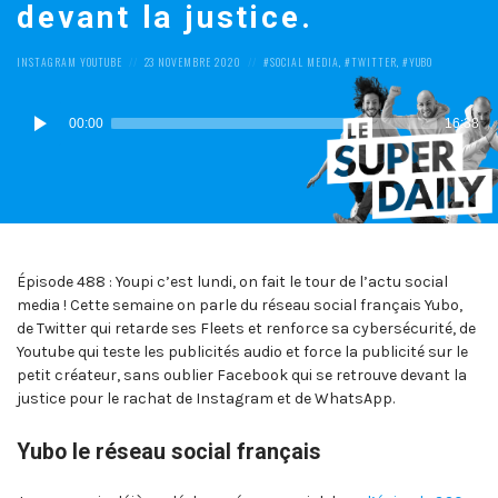
devant la justice.
POSTED
POSTED
POSTED
INSTAGRAM
YOUTUBE
23 NOVEMBRE 2020
SOCIAL MEDIA
,
TWITTER
,
YUBO
IN:
ON
IN:
Lecteur
00:00
16:38
audio
Épisode 488 : Youpi c’est lundi, on fait le tour de l’actu social
media ! Cette semaine on parle du réseau social français Yubo,
de Twitter qui retarde ses Fleets et renforce sa cybersécurité, de
Youtube qui teste les publicités audio et force la publicité sur le
petit créateur, sans oublier Facebook qui se retrouve devant la
justice pour le rachat de Instagram et de WhatsApp.
Yubo le réseau social français