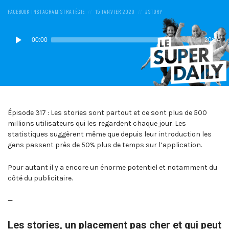
POSTED
POSTED
POSTED
FACEBOOK
INSTAGRAM
STRATÉGIE
15 JANVIER 2020
STORY
IN:
ON
IN:
Lecteur
00:00
20:04
audio
Épisode 317 : Les stories sont partout et ce sont plus de 500
millions utilisateurs qui les regardent chaque jour. Les
statistiques suggèrent même que depuis leur introduction les
gens passent près de 50% plus de temps sur l’application.
Pour autant il y a encore un énorme potentiel et notamment du
côté du publicitaire.
—
Les stories, un placement pas cher et qui peut