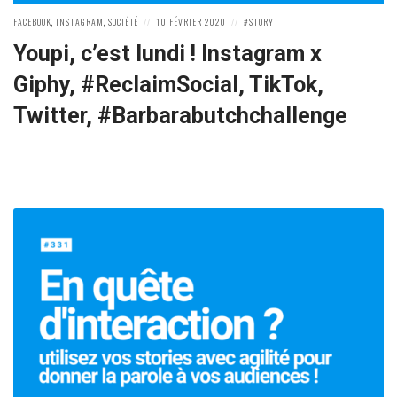
POSTED
POSTED
POSTED
FACEBOOK
,
INSTAGRAM
,
SOCIÉTÉ
10 FÉVRIER 2020
STORY
IN:
ON
IN:
Youpi, c’est lundi ! Instagram x
Giphy, #ReclaimSocial, TikTok,
Twitter, #Barbarabutchchallenge