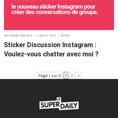
POSTED
POSTED
POSTED
INSTAGRAM
,
STRATÉGIE
4 JUILLET 2019
STORY
IN:
ON
IN:
Sticker Discussion Instagram :
Voulez-vous chatter avec moi ?
Page 1 sur 2
1
2
»