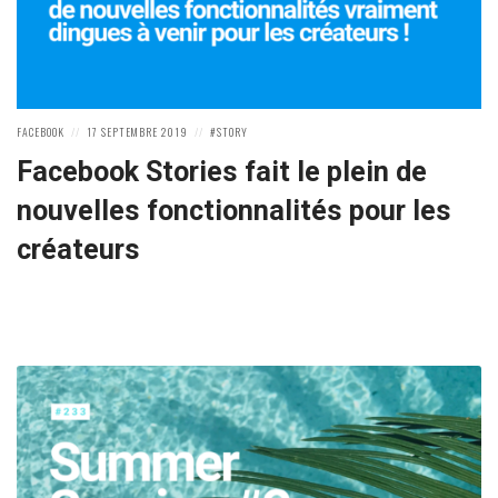
POSTED
POSTED
POSTED
FACEBOOK
17 SEPTEMBRE 2019
STORY
IN:
ON
IN:
Facebook Stories fait le plein de
nouvelles fonctionnalités pour les
créateurs