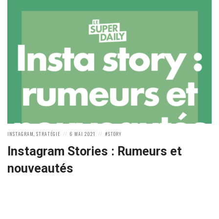
POSTED
POSTED
POSTED
INSTAGRAM
,
STRATÉGIE
6 MAI 2021
STORY
IN:
ON
IN:
Instagram Stories : Rumeurs et
nouveautés