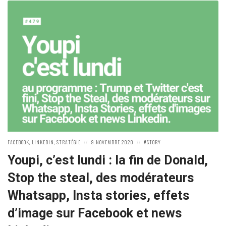
POSTED
POSTED
POSTED
FACEBOOK
,
LINKEDIN
,
STRATÉGIE
9 NOVEMBRE 2020
STORY
IN:
ON
IN:
Youpi, c’est lundi : la fin de Donald,
Stop the steal, des modérateurs
Whatsapp, Insta stories, effets
d’image sur Facebook et news