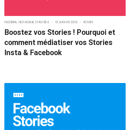
POSTED
POSTED
POSTED
FACEBOOK
,
INSTAGRAM
,
STRATÉGIE
15 JANVIER 2020
STORY
IN:
ON
IN:
Boostez vos Stories ! Pourquoi et
comment médiatiser vos Stories
Insta & Facebook