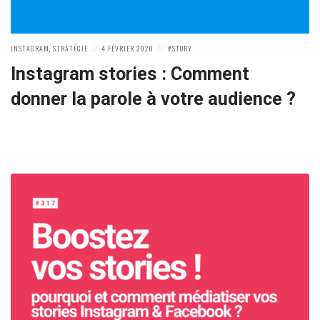
POSTED
POSTED
POSTED
INSTAGRAM
,
STRATÉGIE
4 FÉVRIER 2020
STORY
IN:
ON
IN:
Instagram stories : Comment
donner la parole à votre audience ?