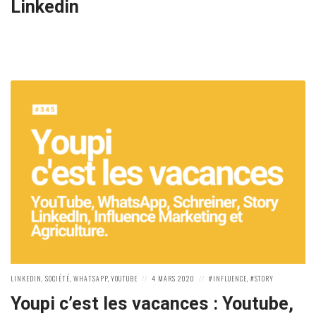
Linkedin
POSTED
POSTED
POSTED
LINKEDIN
,
SOCIÉTÉ
,
WHATSAPP
,
YOUTUBE
4 MARS 2020
INFLUENCE
,
STORY
IN:
ON
IN:
Youpi c’est les vacances : Youtube,