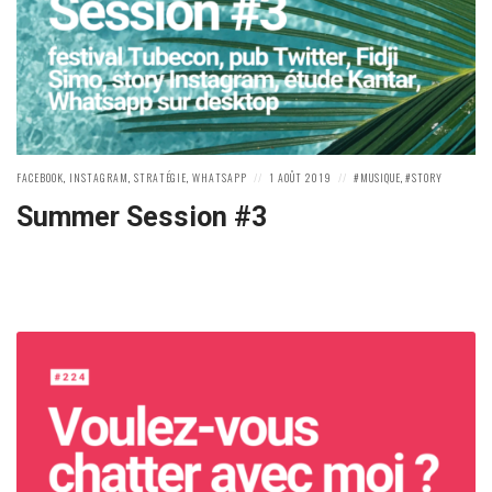
POSTED
POSTED
POSTED
FACEBOOK
,
INSTAGRAM
,
STRATÉGIE
,
WHATSAPP
1 AOÛT 2019
MUSIQUE
,
STORY
IN:
ON
IN:
Summer Session #3