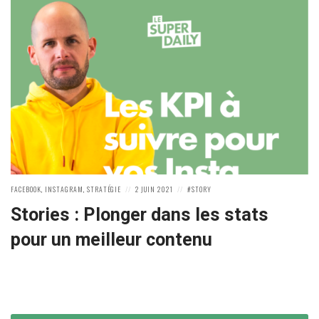
POSTED
POSTED
POSTED
FACEBOOK
,
INSTAGRAM
,
STRATÉGIE
2 JUIN 2021
STORY
IN:
ON
IN:
Stories : Plonger dans les stats
pour un meilleur contenu