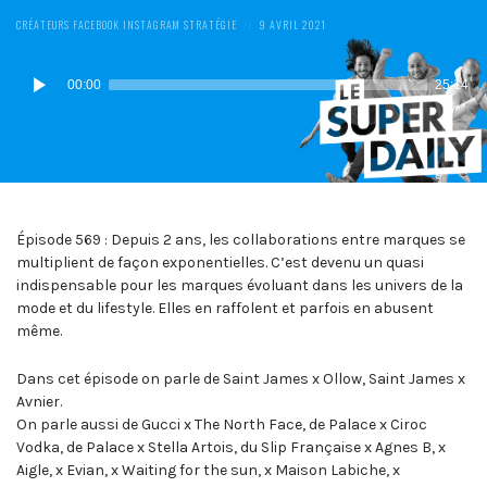
POSTED
POSTED
CRÉATEURS
FACEBOOK
INSTAGRAM
STRATÉGIE
9 AVRIL 2021
IN:
ON
Lecteur
00:00
25:14
audio
Épisode 569 : Depuis 2 ans, les collaborations entre marques se
multiplient de façon exponentielles. C’est devenu un quasi
indispensable pour les marques évoluant dans les univers de la
mode et du lifestyle. Elles en raffolent et parfois en abusent
même.
Dans cet épisode on parle de Saint James x Ollow, Saint James x
Avnier.
On parle aussi de Gucci x The North Face, de Palace x Ciroc
Vodka, de Palace x Stella Artois, du Slip Française x Agnes B, x
Aigle, x Evian, x Waiting for the sun, x Maison Labiche, x