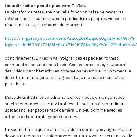
LinkedIn fait un pas de plus vers TikTok.
La plateforme teste une nouvelle fonctionnalité de
tendances
vidéo
qui incite ses membres à publier leurs propres vidéos en
réaction aux sujets chauds du moment.
https://imgproxy.divecdn.com/VZaeqZCr8_qeskOgnzfVndMi6vV9i
I/g:ce/rs:fit:1600:0/Z3M6Ly9kaXZlc2l0ZS1zdG9yYWdlL2Rpdm
Concrètement, Linkedin va intégrer des espace au format
carrousel au coeur de nos feeds. Ces carrousels regrouperont
des vidéos par thématiques comme par exemple : « Comment je
détecte un manager passif agressif », « moins de mails c’est
possible »…
L’idée de Linkedin est d’éditorialiser les vidéos en lançant des
sujets tendances et en invitant les utilisateurs à rebondir en
uploadant leur propre face caméra. Un peu comme avec les
articles collaboratifs générés par IA.
LinkedIn affirme que le contenu vidéo a connu une augmentation
de 36 % du temps de visionnage en aux an. A voir si cette nouvelle