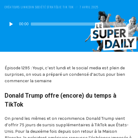
POSTED
POSTED
CRÉATEURS
LINKEDIN
SOCIÉTÉ
STRATÉGIE
TIK TOK
7 AVRIL 2025
IN:
ON
Lecteur
00:00
00:00
audio
Épisode 1295 : Youpi, c’est lundi et le social media est plein de
surprises, on vous a préparé un condensé d’actus pour bien
commencer la semaine
Donald Trump offre (encore) du temps à
TikTok
On prend les mêmes et on recommence. Donald Trump vient
d’offrir 75 jours de sursis supplémentaires à TikTok aux États-
Unis. Pour la deuxième fois depuis son retour à la Maison
Blanche, le président américain repousse l’échéance imposée à