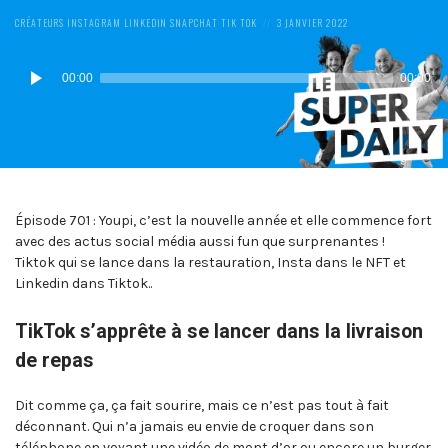
POSTED
POSTED
CRÉATEURS
INSTAGRAM
LINKEDIN
SNAPCHAT
TIK TOK
3 JANVIER 2022
IN:
ON
Lecteur
00:00
00:00
audio
Épisode 701 : Youpi, c’est la nouvelle année et elle commence fort
avec des actus social média aussi fun que surprenantes !
Tiktok qui se lance dans la restauration, Insta dans le NFT et
Linkedin dans Tiktok..
TikTok s’apprête à se lancer dans la livraison
de repas
Dit comme ça, ça fait sourire, mais ce n’est pas tout à fait
déconnant. Qui n’a jamais eu envie de croquer dans son
téléphone en voyant une vidéo de mont d’or ou encore un burger