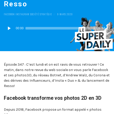
Resso
POSTED
POSTED
FACEBOOK
INSTAGRAM
SOCIÉTÉ
STRATÉGIE
9 MARS 2020
IN:
ON
Lecteur
00:00
16:43
audio
Épisode 347 : C’est lundi et on est ravis de vous retrouver ! Ce
matin, dans notre revue du web sociale on vous parle Facebook
et ses photos3D, du réseau Botnet, d’Andrew Walz, du Corona et
des dérives des Influenceurs, d’Insta « Duo » & du lancement de
Resso!
Facebook transforme vos photos 2D en 3D
Depuis 2018, Facebook propose un format appelé « photos