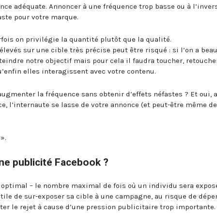
uence adéquate. Annoncer à une fréquence trop basse ou à l’inver
aste pour votre marque.
is on privilégie la quantité plutôt que la qualité.
élevés sur une cible très précise peut être risqué : si l’on a be
eindre notre objectif mais pour cela il faudra toucher, retoucher
’enfin elles interagissent avec votre contenu.
ugmenter la fréquence sans obtenir d’effets néfastes ? Et oui, 
e, l’internaute se lasse de votre annonce (et peut-être même de
».
une publicité Facebook ?
 optimal – le nombre maximal de fois où un individu sera expos
ile de sur-exposer sa cible à une campagne, au risque de dépe
er le rejet à cause d’une pression publicitaire trop importante.