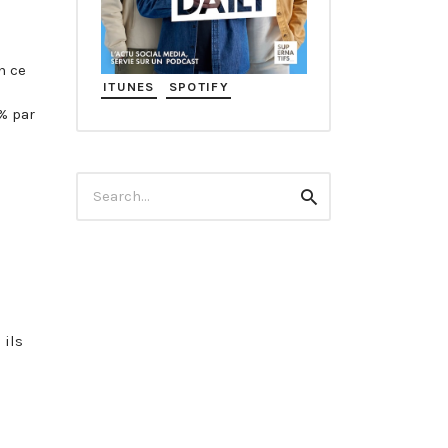
n ce
ITUNES
SPOTIFY
% par
9
Search
Search
for:
 ils