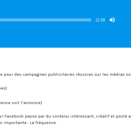
21:09
te pour des campagnes publicitaires réussies sur les médias so
ées)
ience voit l’annonce)
r Facebook passe par du contenu intéressant, créatif et posté 
 importante : La fréquence.