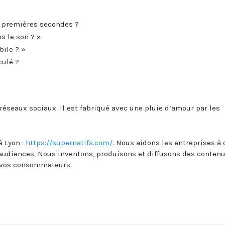
es premières secondes ?
s le son ? »
bile ? »
culé ?
 réseaux sociaux. Il est fabriqué avec une pluie d’amour par les
 Lyon :
https://supernatifs.com/
. Nous aidons les entreprises à 
 audiences. Nous inventons, produisons et diffusons des conten
t vos consommateurs.