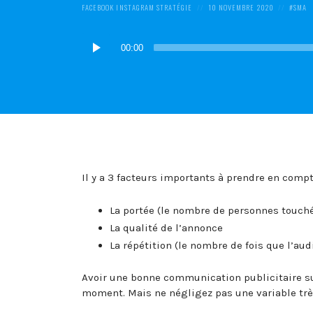
POSTED
POSTED
POSTED
FACEBOOK
INSTAGRAM
STRATÉGIE
10 NOVEMBRE 2020
SMA
IN:
ON
IN:
Lecteur
00:00
audio
Il y a 3 facteurs importants à prendre en comp
La portée (le nombre de personnes touch
La qualité de l’annonce
La répétition (le nombre de fois que l’aud
Avoir une bonne communication publicitaire su
moment. Mais ne négligez pas une variable très