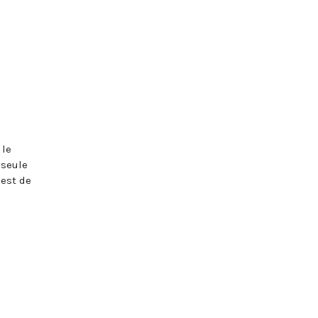
 le
 seule
 est de
e