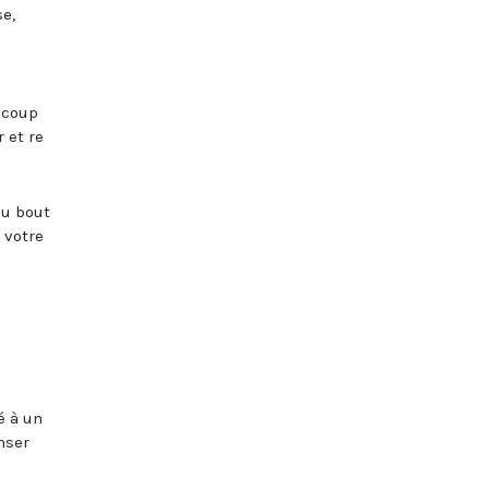
se,
aucoup
 et re
au bout
 votre
é à un
nser