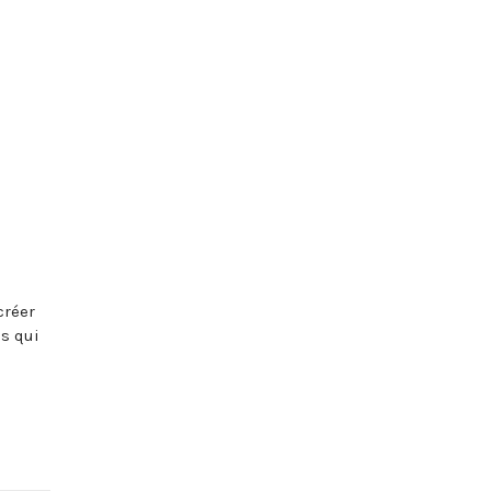
créer
us qui