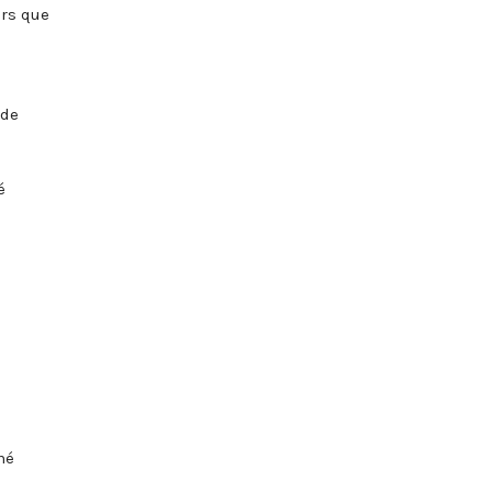
ors que
 de
é
né