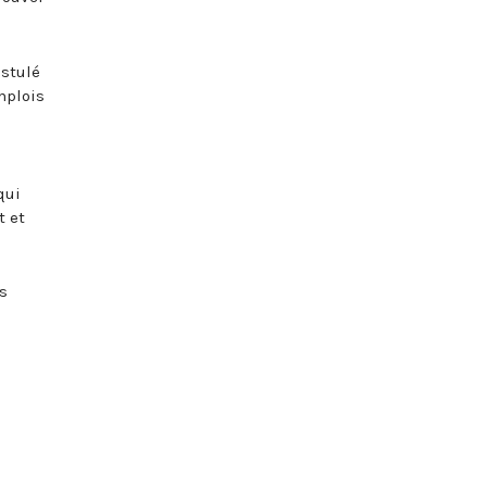
ostulé
mplois
qui
t et
s