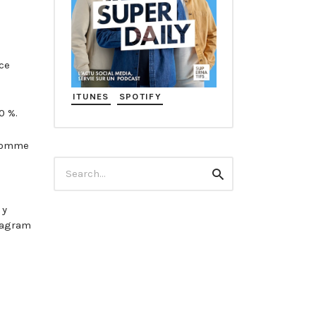
ce
ITUNES
SPOTIFY
0 %.
 comme
Search
Search
for:
 y
stagram