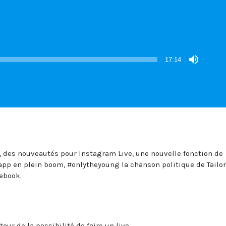
17:14
 des nouveautés pour Instagram Live, une nouvelle fonction de
app en plein boom, #onlytheyoung la chanson politique de Tailor
ebook.
ur de la possibilité de faire un live.