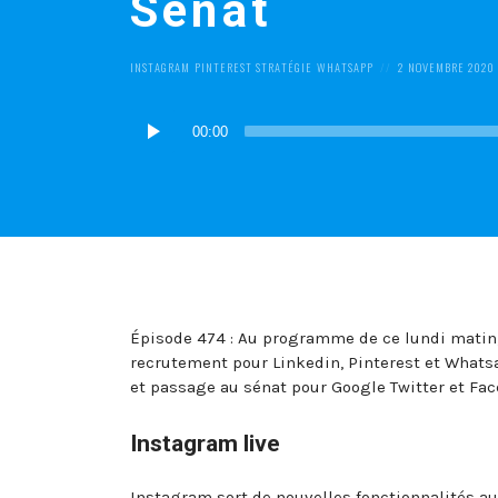
Sénat
POSTED
POSTED
INSTAGRAM
PINTEREST
STRATÉGIE
WHATSAPP
2 NOVEMBRE 2020
IN:
ON
Lecteur
00:00
audio
Épisode 474 : Au programme de ce lundi matin,
recrutement pour Linkedin, Pinterest et Whats
et passage au sénat pour Google Twitter et Fac
Instagram live
Instagram sort de nouvelles fonctionnalités auto