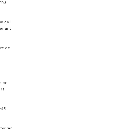
’hui
Ce qui
venant
re de
e en
urs
245
rouver