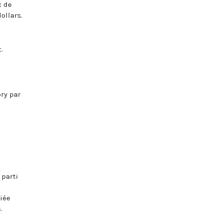
x de
ollars.
.
ry par
 parti
fiée
.