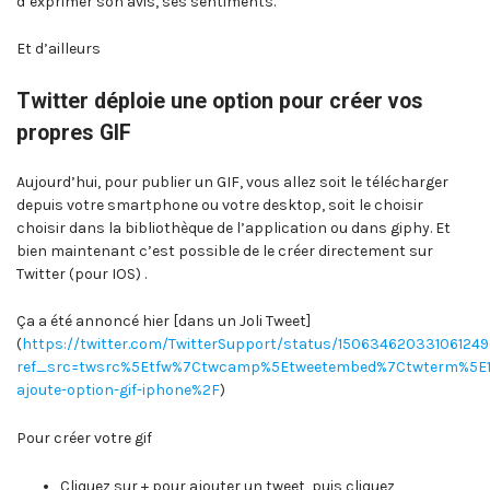
d’exprimer son avis, ses sentiments.
Et d’ailleurs
Twitter déploie une option pour créer vos
propres GIF
Aujourd’hui, pour publier un GIF, vous allez soit le télécharger
depuis votre smartphone ou votre desktop, soit le choisir
choisir dans la bibliothèque de l’application ou dans giphy. Et
bien maintenant c’est possible de le créer directement sur
Twitter (pour IOS) .
Ça a été annoncé hier [dans un Joli Tweet]
(
https://twitter.com/TwitterSupport/status/15063462033106124
ref_src=twsrc%5Etfw%7Ctwcamp%5Etweetembed%7Ctwterm%5E1
ajoute-option-gif-iphone%2F
)
Pour créer votre gif
Cliquez sur + pour ajouter un tweet, puis cliquez