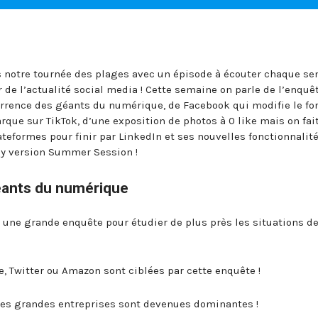
s notre tournée des plages avec un épisode à écouter chaque se
r de l’actualité social media ! Cette semaine on parle de l’enquê
rrence des géants du numérique, de Facebook qui modifie le fo
que sur TikTok, d’une exposition de photos à 0 like mais on fai
lateformes pour finir par LinkedIn et ses nouvelles fonctionnalit
ly version Summer Session !
éants du numérique
 une grande enquête pour étudier de plus près les situations d
, Twitter ou Amazon sont ciblées par cette enquête !
ces grandes entreprises sont devenues dominantes !