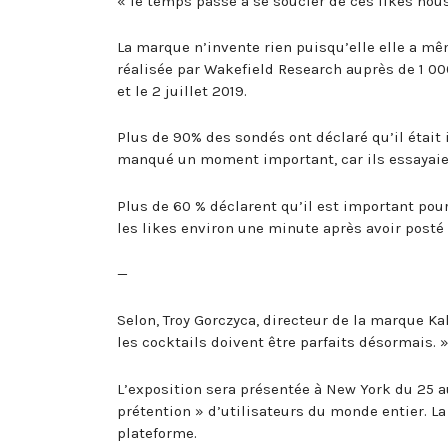
« le temps passé à se soucier de ces likes nou
La marque n’invente rien puisqu’elle elle a m
réalisée par Wakefield Research auprès de 1 00
et le 2 juillet 2019.
Plus de 90% des sondés ont déclaré qu’il était
manqué un moment important, car ils essayaien
Plus de 60 % déclarent qu’il est important pour
les likes environ une minute après avoir posté
—
Selon, Troy Gorczyca, directeur de la marque K
les cocktails doivent être parfaits désormais. 
L’exposition sera présentée à New York du 25 a
prétention » d’utilisateurs du monde entier. La
plateforme.