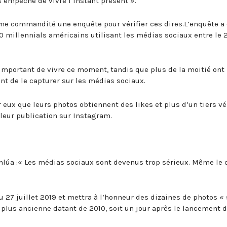
s empêche de vivre l’instant présent ».
ême commandité une enquête pour vérifier ces dires.L’enquête a 
0 millennials américains utilisant les médias sociaux entre le 2
 important de vivre ce moment, tandis que plus de la moitié ont
t de le capturer sur les médias sociaux.
 eux que leurs photos obtiennent des likes et plus d’un tiers vé
 leur publication sur Instagram.
ahlúa :« Les médias sociaux sont devenus trop sérieux. Même le c
»
u 27 juillet 2019 et mettra à l’honneur des dizaines de photos «
 plus ancienne datant de 2010, soit un jour après le lancement d