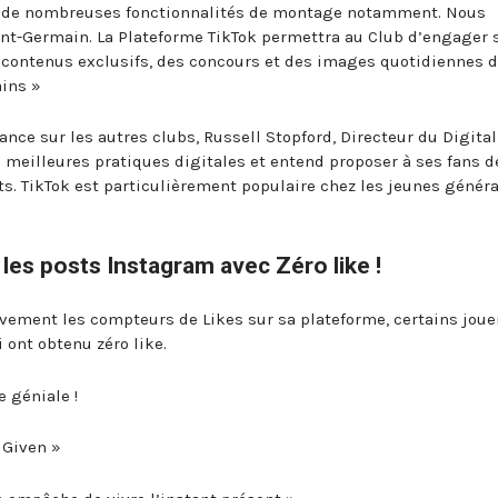
ce à de nombreuses fonctionnalités de montage notamment. Nous
int-Germain. La Plateforme TikTok permettra au Club d’engager 
 contenus exclusifs, des concours et des images quotidiennes 
ains »
ance sur les autres clubs, Russell Stopford, Directeur du Digital
s meilleures pratiques digitales et entend proposer à ses fans d
s. TikTok est particulièrement populaire chez les jeunes génér
les posts Instagram avec Zéro like !
ivement les compteurs de Likes sur sa plateforme, certains joue
 ont obtenu zéro like.
e géniale !
s Given »