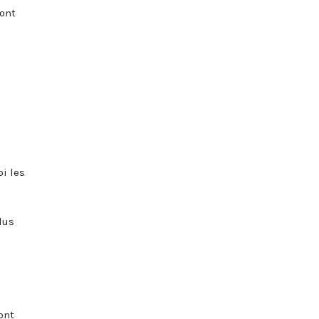
vont
oi les
lus
ont