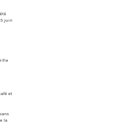
été
5 juin
rifie
afé et
 sans
e la