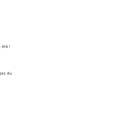
été !
ges du