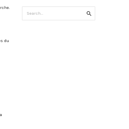
rche.
Search
Search
for:
es du
a