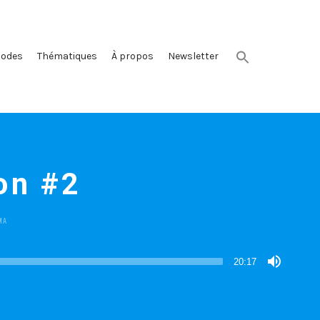
sodes
Thématiques
À propos
Newsletter
on #2
TED
MA
20:17