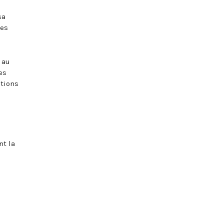
sa
des
 au
es
ations
nt la