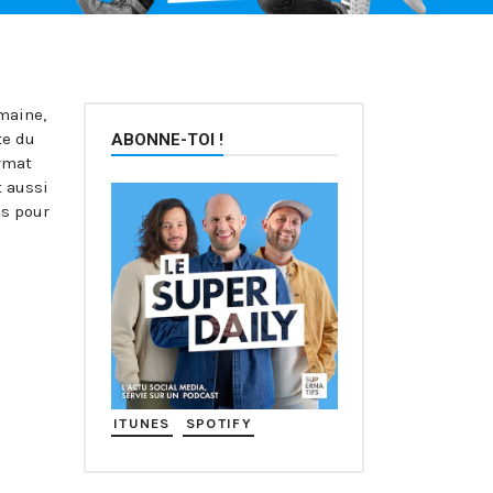
maine,
te du
ABONNE-TOI !
rmat
t aussi
és pour
e
ITUNES
SPOTIFY