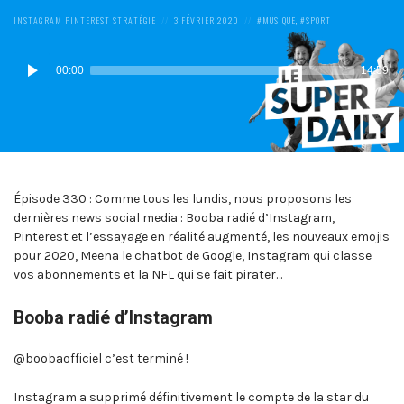
POSTED
POSTED
POSTED
INSTAGRAM
PINTEREST
STRATÉGIE
3 FÉVRIER 2020
MUSIQUE
,
SPORT
IN:
ON
IN:
Lecteur
00:00
14:59
audio
Épisode 330 : Comme tous les lundis, nous proposons les
dernières news social media : Booba radié d’Instagram,
Pinterest et l’essayage en réalité augmenté, les nouveaux emojis
pour 2020, Meena le chatbot de Google, Instagram qui classe
vos abonnements et la NFL qui se fait pirater…
Booba radié d’Instagram
@boobaofficiel c’est terminé !
Instagram a supprimé définitivement le compte de la star du