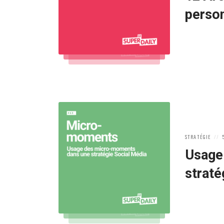
perso
POSTED
P
STRATÉGIE
IN:
O
Usage
straté