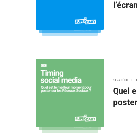
l’écra
POSTED
P
STRATÉGIE
IN:
O
Quel e
poster