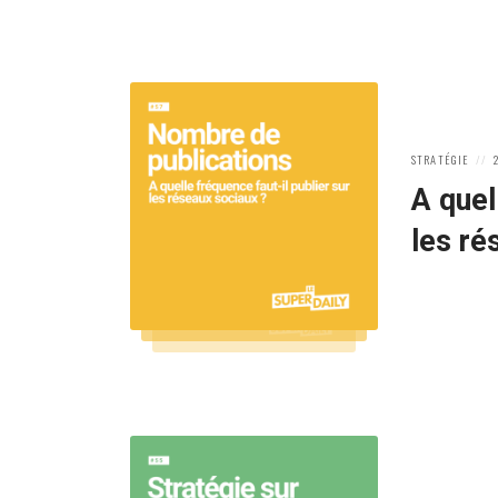
POSTED
P
STRATÉGIE
IN:
O
A quel
les ré