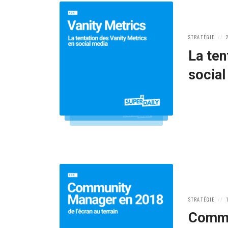
POSTED
P
STRATÉGIE
IN:
O
La ten
social
POSTED
P
STRATÉGIE
IN:
O
Commu