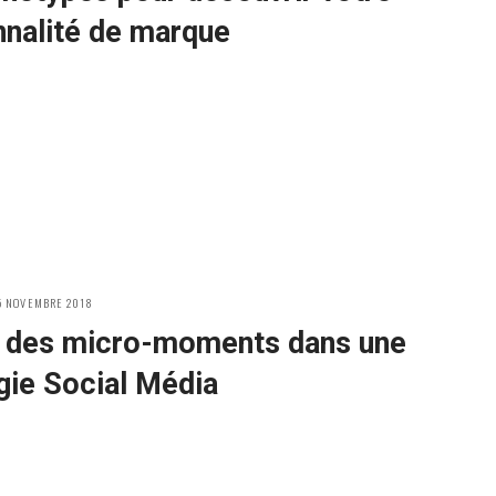
nnalité de marque
OSTED
5 NOVEMBRE 2018
N
 des micro-moments dans une
gie Social Média