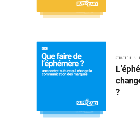
POSTED
P
STRATÉGIE
IN:
O
L’éphé
chang
?