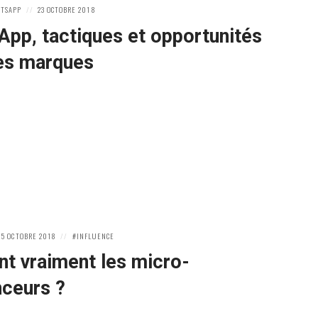
POSTED
TSAPP
23 OCTOBRE 2018
ON
pp, tactiques et opportunités
les marques
OSTED
POSTED
15 OCTOBRE 2018
INFLUENCE
N
IN:
nt vraiment les micro-
nceurs ?