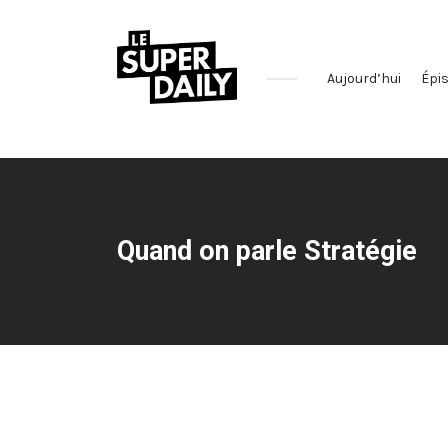
Aujourd’hui
Épi
Le
podcast
qui
décrypte
l'actualité
Quand on parle Stratégie
des
réseaux
sociaux