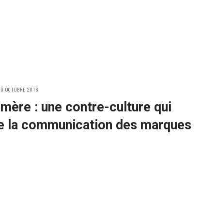
OSTED
10 OCTOBRE 2018
N
mère : une contre-culture qui
e la communication des marques