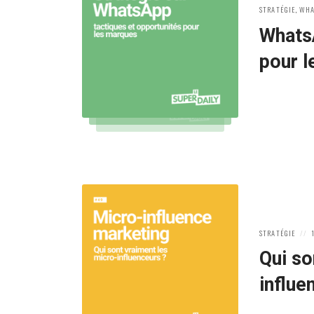
POSTED
STRATÉGIE
,
WHA
IN:
WhatsA
pour 
POSTED
P
STRATÉGIE
IN:
O
Qui so
influe