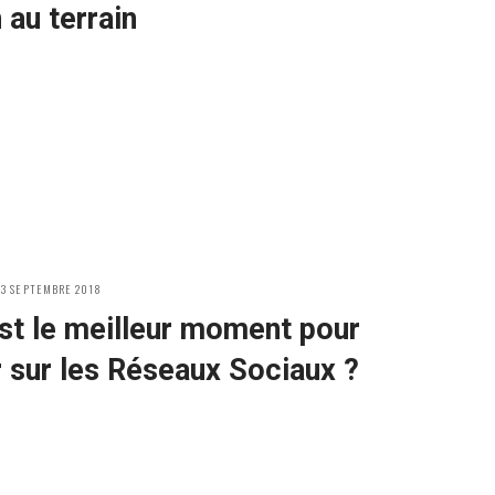
n au terrain
OSTED
13 SEPTEMBRE 2018
N
st le meilleur moment pour
 sur les Réseaux Sociaux ?