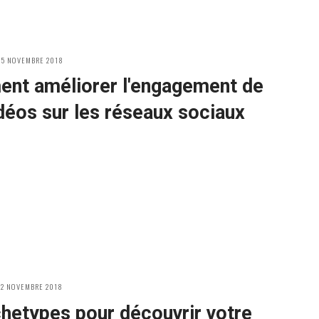
OSTED
15 NOVEMBRE 2018
N
nt améliorer l'engagement de
déos sur les réseaux sociaux
OSTED
12 NOVEMBRE 2018
N
hetypes pour découvrir votre