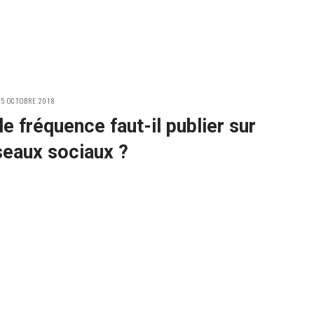
OSTED
25 OCTOBRE 2018
N
le fréquence faut-il publier sur
seaux sociaux ?