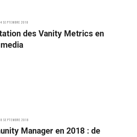
OSTED
24 SEPTEMBRE 2018
N
tation des Vanity Metrics en
 media
OSTED
18 SEPTEMBRE 2018
N
nity Manager en 2018 : de