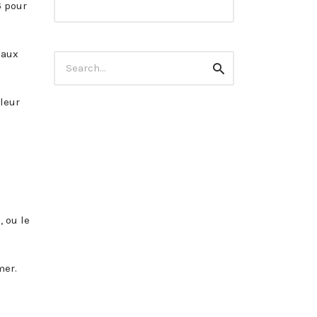
6 pour
eaux
Search
Search
for:
leur
 ou le
mer.