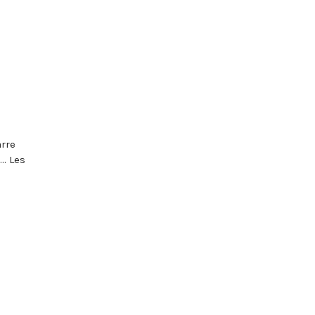
rre
… Les