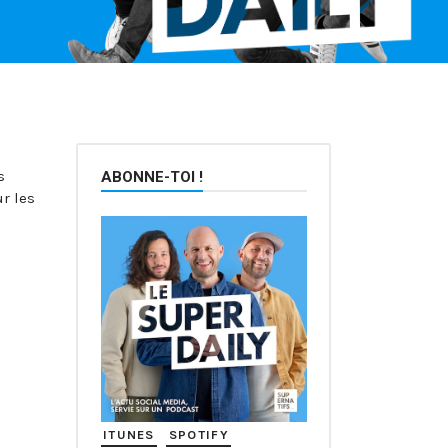
s
ABONNE-TOI !
r les
ITUNES
SPOTIFY