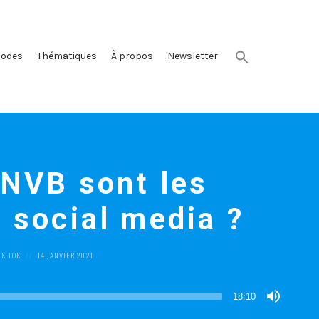
sodes
Thématiques
À propos
Newsletter
DNVB sont les
 social media ?
POSTED
IK TOK
14 JANVIER 2021
ON
18:10