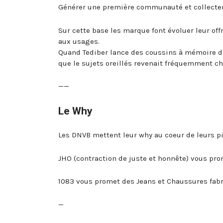
Générer une première communauté et collecter
Sur cette base les marque font évoluer leur off
aux usages.
Quand Tediber lance des coussins à mémoire de
que le sujets oreillés revenait fréquemment che
——
Le Why
Les DNVB mettent leur why au coeur de leurs pi
JHO (contraction de juste et honnête) vous pr
1083 vous promet des Jeans et Chaussures fab
—