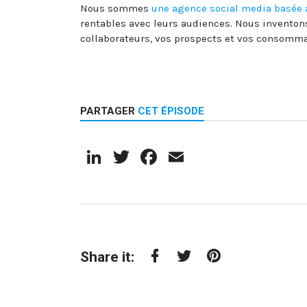
Nous sommes
une agence social media basée 
rentables avec leurs audiences. Nous inventon
collaborateurs, vos prospects et vos consomma
PARTAGER
CET ÉPISODE
LinkedIn
Twitter
Facebook
Email
Share it:
Facebook
Twitter
Pinterest