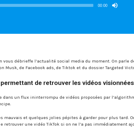
00:00
 on vous débrieffe l’actualité social media du moment. On parle d
on Musk, de Facebook ads, de Tiktok et du dossier Targeted Vict
 permettant de retrouver les vidéos visionnées
e dans un flux ininterrompu de vidéos proposées par l’algorith
ncipe.
ès mauvais et quelques jolies pépites à garder pour plus tard. O
de retrouver une vidéo TikTok si on ne l’a pas immédiatement aj