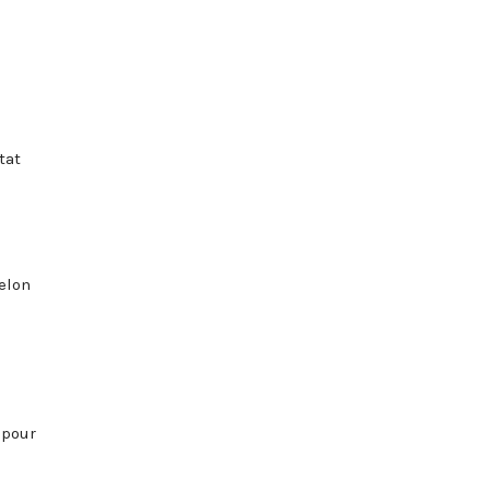
tat
elon
 pour