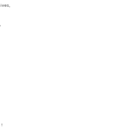
ives,
y
 !