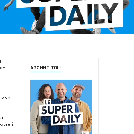
e
ory
ABONNE-TOI !
me en
ui,
outée à