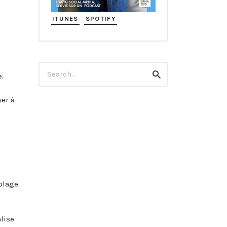
ITUNES
SPOTIFY
Search
Search
.
for:
yer à
blage
lise