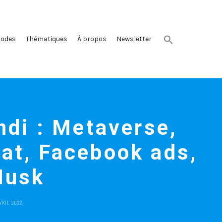
sodes
Thématiques
À propos
Newsletter
undi : Metaverse,
at, Facebook ads,
Musk
TED
VRIL 2022