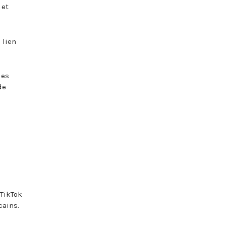
 et
 lien
les
de
 TikTok
cains.