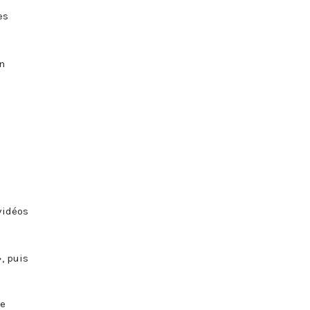
es
n
vidéos
, puis
de