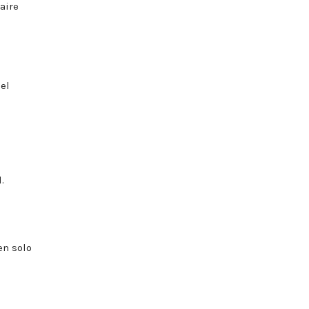
aire
 el
.
en solo