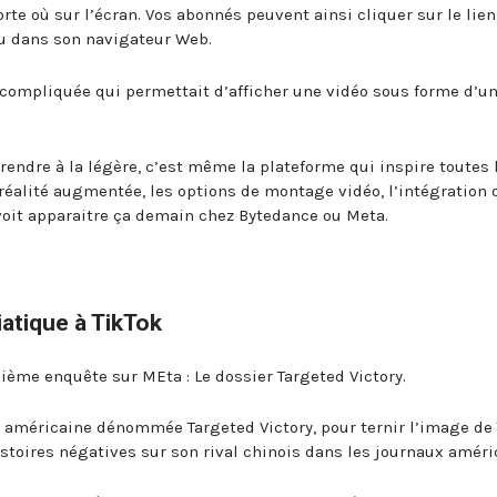
porte où sur l’écran. Vos abonnés peuvent ainsi cliquer sur le lien
ou dans son navigateur Web.
s compliquée qui permettait d’afficher une vidéo sous forme d’un
rendre à la légère, c’est même la plateforme qui inspire toutes 
en réalité augmentée, les options de montage vidéo, l’intégration 
n voit apparaitre ça demain chez Bytedance ou Meta.
atique à TikTok
énième enquête sur MEta : Le dossier Targeted Victory.
e américaine dénommée Targeted Victory, pour ternir l’image de
histoires négatives sur son rival chinois dans les journaux améri