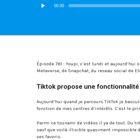
Lecteur
00:00
audio
Épisode 761 : Youpi, c’est lundi et aujourd’hui
Metaverse, de Snapchat, du reseau social de El
Tiktok propose une fonctionnalité
Aujourd’hui quand je parcours TikTok je bascul
fonction de mes centres d’intérêts. C’est le pri
Parmi ce tsunami de vidéos il ya de tout. Du tr
sauf que voilà illisible quasiment impossible 
ses favoris.