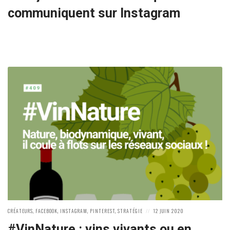
communiquent sur Instagram
POSTED
POSTED
CRÉATEURS
,
FACEBOOK
,
INSTAGRAM
,
PINTEREST
,
STRATÉGIE
12 JUIN 2020
IN:
ON
#VinNature : vins vivants ou en