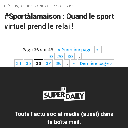
POSTED
POSTED
CRÉATEURS
,
FACEBOOK
,
INSTAGRAM
24 AVRIL 2020
IN:
ON
#Sportàlamaison : Quand le sport
virtuel prend le relai !
Page 36 sur 43
« Première page
«
…
10
20
30
…
34
35
36
37
38
…
»
Dernière page »
Toute l’actu social media (aussi) dans
ta boîte mail.