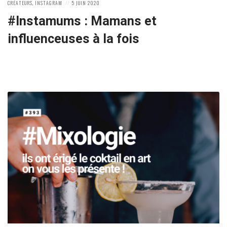
POSTED
POSTED
CRÉATEURS
,
INSTAGRAM
5 JUIN 2020
IN:
ON
#Instamums : Mamans et
influenceuses à la fois