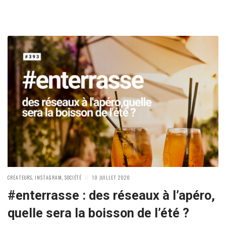
POSTED
POSTED
CRÉATEURS
,
INSTAGRAM
,
SOCIÉTÉ
10 JUILLET 2020
IN:
ON
#enterrasse : des réseaux à l’apéro,
quelle sera la boisson de l’été ?