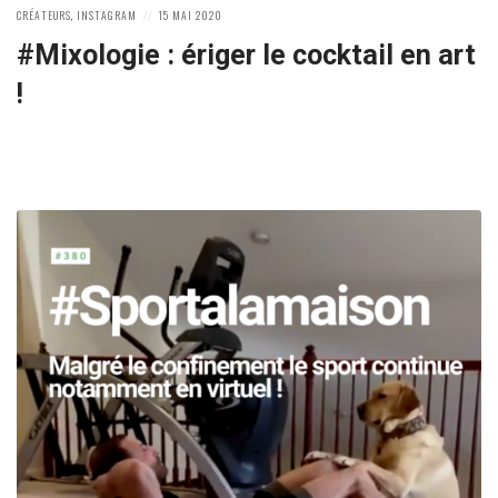
POSTED
POSTED
CRÉATEURS
,
INSTAGRAM
15 MAI 2020
IN:
ON
#Mixologie : ériger le cocktail en art
!