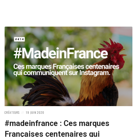
POSTED
POSTED
CRÉATEURS
19 JUIN 2020
IN:
ON
#madeinfrance : Ces marques
Françaises centenaires qui