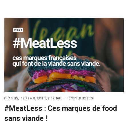
POSTED
POSTED
CRÉATEURS
,
INSTAGRAM
,
SOCIÉTÉ
,
STRATÉGIE
18 SEPTEMBRE 2020
IN:
ON
#MeatLess : Ces marques de food
sans viande !