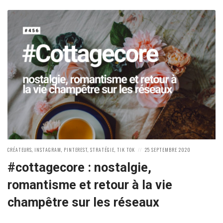
POSTED
POSTED
CRÉATEURS
,
INSTAGRAM
,
PINTEREST
,
STRATÉGIE
,
TIK TOK
25 SEPTEMBRE 2020
IN:
ON
#cottagecore : nostalgie,
romantisme et retour à la vie
champêtre sur les réseaux