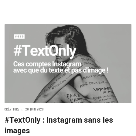
POSTED
POSTED
CRÉATEURS
26 JUIN 2020
IN:
ON
#TextOnly : Instagram sans les
images