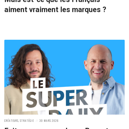
aiment vraiment les marques ?
POSTED
POSTED
CRÉATEURS
,
STRATÉGIE
30 MARS 2026
IN:
ON