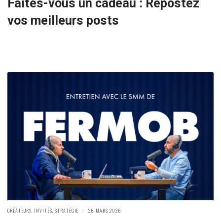
Faites-vous un cadeau : Repostez
vos meilleurs posts
POSTED
POSTED
CRÉATEURS
,
INVITÉS
,
STRATÉGIE
26 MARS 2026
IN:
ON