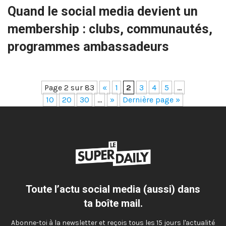
Quand le social media devient un
membership : clubs, communautés,
programmes ambassadeurs
Page 2 sur 83
«
1
2
3
4
5
…
10
20
30
…
»
Dernière page »
Toute l’actu social media (aussi) dans
ta boîte mail.
Abonne-toi à la newsletter et reçois tous les 15 jours l'actualité