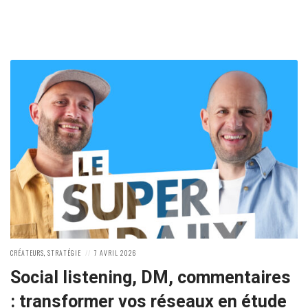
POSTED
POSTED
CRÉATEURS
,
STRATÉGIE
7 AVRIL 2026
IN:
ON
Social listening, DM, commentaires
: transformer vos réseaux en étude