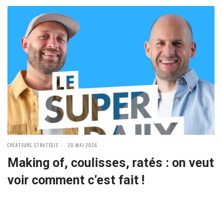
POSTED
POSTED
CRÉATEURS
,
STRATÉGIE
20 MAI 2026
IN:
ON
Making of, coulisses, ratés : on veut
voir comment c’est fait !