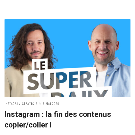
POSTED
POSTED
INSTAGRAM
,
STRATÉGIE
6 MAI 2026
IN:
ON
Instagram : la fin des contenus
copier/coller !