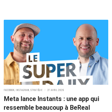
POSTED
POSTED
FACEBOOK
,
INSTAGRAM
,
STRATÉGIE
27 AVRIL 2026
IN:
ON
Meta lance Instants : une app qui
ressemble beaucoup à BeReal