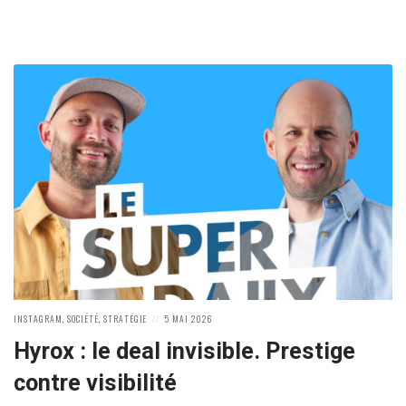
POSTED
POSTED
INSTAGRAM
,
SOCIÉTÉ
,
STRATÉGIE
5 MAI 2026
IN:
ON
Hyrox : le deal invisible. Prestige
contre visibilité