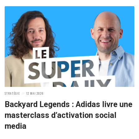
POSTED
POSTED
STRATÉGIE
12 MAI 2026
IN:
ON
Backyard Legends : Adidas livre une
masterclass d’activation social
media