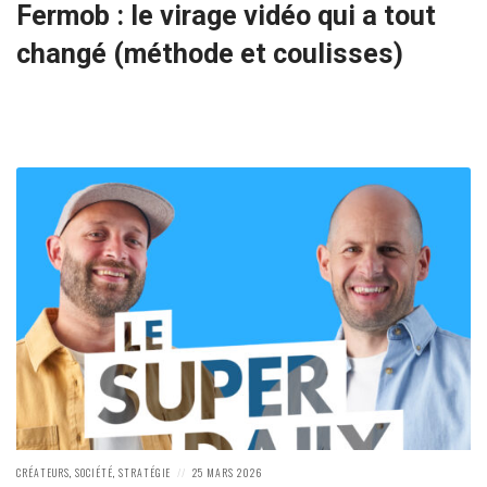
Fermob : le virage vidéo qui a tout
changé (méthode et coulisses)
POSTED
POSTED
CRÉATEURS
,
SOCIÉTÉ
,
STRATÉGIE
25 MARS 2026
IN:
ON