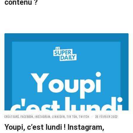
contenu ?
POSTED
POSTED
CRÉATEURS
,
FACEBOOK
,
INSTAGRAM
,
LINKEDIN
,
TIK TOK
,
TWITCH
28 FÉVRIER 2022
IN:
ON
Youpi, c’est lundi ! Instagram,