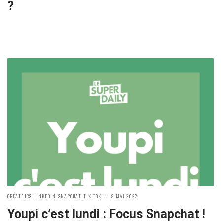
?
POSTED
POSTED
CRÉATEURS
,
LINKEDIN
,
SNAPCHAT
,
TIK TOK
9 MAI 2022
IN:
ON
Youpi c’est lundi : Focus Snapchat !