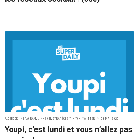
POSTED
POSTED
FACEBOOK
,
INSTAGRAM
,
LINKEDIN
,
STRATÉGIE
,
TIK TOK
,
TWITTER
23 MAI 2022
IN:
ON
Youpi, c’est lundi et vous n’allez pas