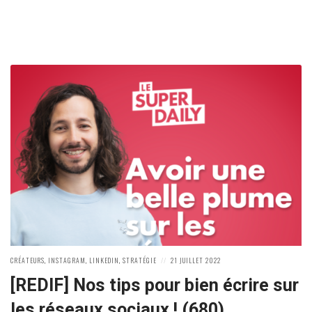
POSTED
POSTED
CRÉATEURS
,
INSTAGRAM
,
LINKEDIN
,
STRATÉGIE
21 JUILLET 2022
IN:
ON
[REDIF] Nos tips pour bien écrire sur
les réseaux sociaux ! (680)