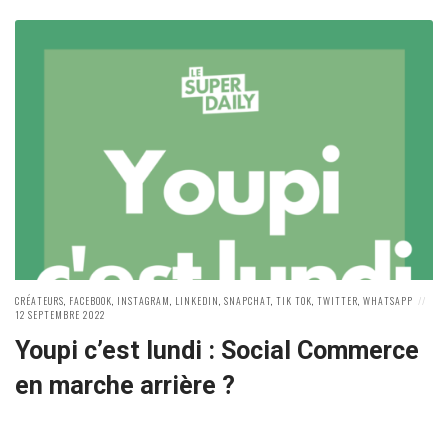
POSTED
POS
CRÉATEURS
,
FACEBOOK
,
INSTAGRAM
,
LINKEDIN
,
SNAPCHAT
,
TIK TOK
,
TWITTER
,
WHATSAPP
IN:
ON
12 SEPTEMBRE 2022
Youpi c’est lundi : Social Commerce
en marche arrière ?