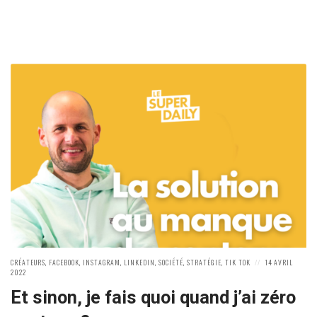
POSTED
POSTED
CRÉATEURS
,
FACEBOOK
,
INSTAGRAM
,
LINKEDIN
,
SOCIÉTÉ
,
STRATÉGIE
,
TIK TOK
14 AVRIL
IN:
ON
2022
Et sinon, je fais quoi quand j’ai zéro