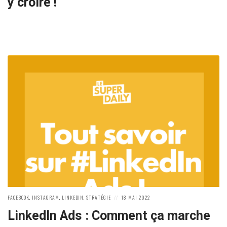
y croire !
POSTED
POSTED
FACEBOOK
,
INSTAGRAM
,
LINKEDIN
,
STRATÉGIE
18 MAI 2022
IN:
ON
LinkedIn Ads : Comment ça marche