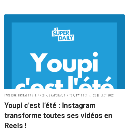
POSTED
POSTED
FACEBOOK
,
INSTAGRAM
,
LINKEDIN
,
SNAPCHAT
,
TIK TOK
,
TWITTER
25 JUILLET 2022
IN:
ON
Youpi c’est l’été : Instagram
transforme toutes ses vidéos en
Reels !