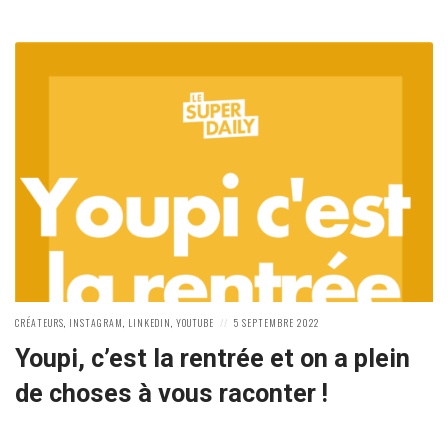
POSTED
POSTED
CRÉATEURS
,
INSTAGRAM
,
LINKEDIN
,
YOUTUBE
5 SEPTEMBRE 2022
IN:
ON
Youpi, c’est la rentrée et on a plein
de choses à vous raconter !