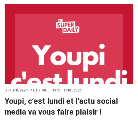
POSTED
POSTED
LINKEDIN
,
SNAPCHAT
,
TIK TOK
19 SEPTEMBRE 2022
IN:
ON
Youpi, c’est lundi et l’actu social
media va vous faire plaisir !