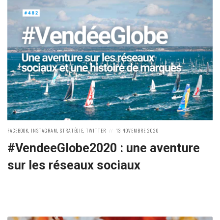
POSTED
POSTED
FACEBOOK
,
INSTAGRAM
,
STRATÉGIE
,
TWITTER
13 NOVEMBRE 2020
IN:
ON
#VendeeGlobe2020 : une aventure
sur les réseaux sociaux