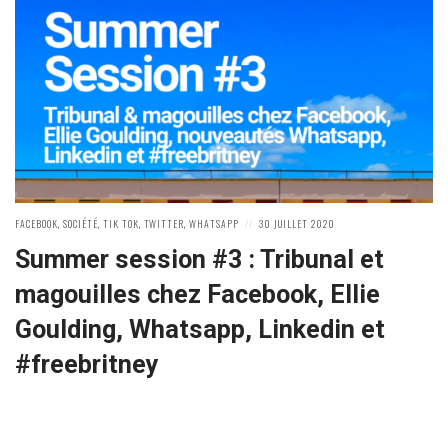
POSTED
POSTED
FACEBOOK
,
SOCIÉTÉ
,
TIK TOK
,
TWITTER
,
WHATSAPP
30 JUILLET 2020
IN:
ON
Summer session #3 : Tribunal et
magouilles chez Facebook, Ellie
Goulding, Whatsapp, Linkedin et
#freebritney