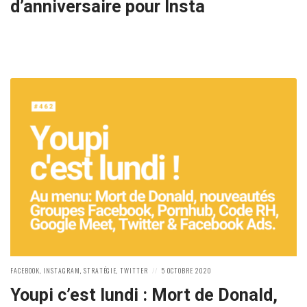
d’anniversaire pour Insta
POSTED
POSTED
FACEBOOK
,
INSTAGRAM
,
STRATÉGIE
,
TWITTER
5 OCTOBRE 2020
IN:
ON
Youpi c’est lundi : Mort de Donald,