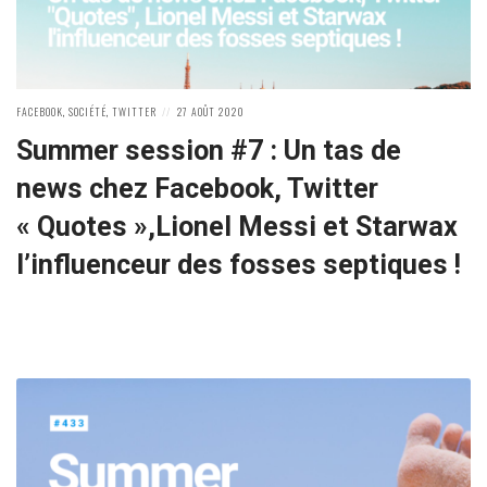
POSTED
POSTED
FACEBOOK
,
SOCIÉTÉ
,
TWITTER
27 AOÛT 2020
IN:
ON
Summer session #7 : Un tas de
news chez Facebook, Twitter
« Quotes »,Lionel Messi et Starwax
l’influenceur des fosses septiques !