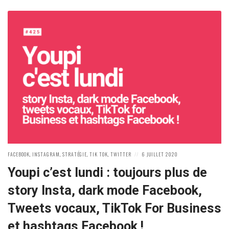
POSTED
POSTED
FACEBOOK
,
INSTAGRAM
,
STRATÉGIE
,
TIK TOK
,
TWITTER
6 JUILLET 2020
IN:
ON
Youpi c’est lundi : toujours plus de
story Insta, dark mode Facebook,
Tweets vocaux, TikTok For Business
et hashtags Facebook !