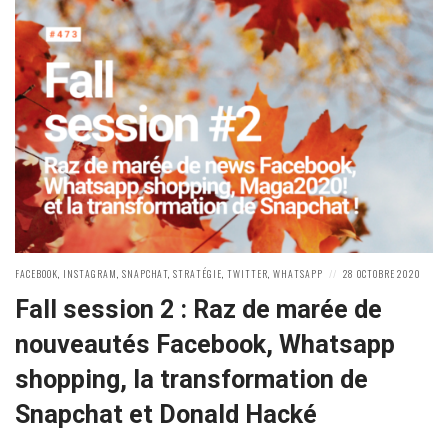
POSTED
POSTED
FACEBOOK
,
INSTAGRAM
,
SNAPCHAT
,
STRATÉGIE
,
TWITTER
,
WHATSAPP
28 OCTOBRE 2020
IN:
ON
Fall session 2 : Raz de marée de
nouveautés Facebook, Whatsapp
shopping, la transformation de
Snapchat et Donald Hacké