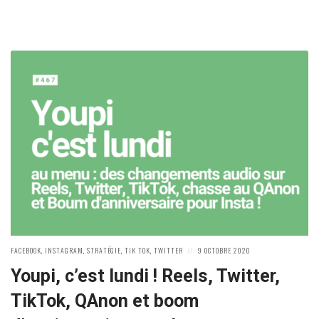
POSTED
POSTED
FACEBOOK
,
INSTAGRAM
,
STRATÉGIE
,
TIK TOK
,
TWITTER
9 OCTOBRE 2020
IN:
ON
Youpi, c’est lundi ! Reels, Twitter,
TikTok, QAnon et boom