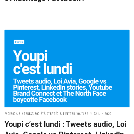
POSTED
POSTED
FACEBOOK
,
PINTEREST
,
SOCIÉTÉ
,
STRATÉGIE
,
TWITTER
,
YOUTUBE
22 JUIN 2020
IN:
ON
Youpi c’est lundi : Tweets audio, Loi