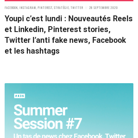
POSTED
POSTED
FACEBOOK
,
INSTAGRAM
,
PINTEREST
,
STRATÉGIE
,
TWITTER
28 SEPTEMBRE 2020
IN:
ON
Youpi c’est lundi : Nouveautés Reels
et Linkedin, Pinterest stories,
Twitter l’anti fake news, Facebook
et les hashtags