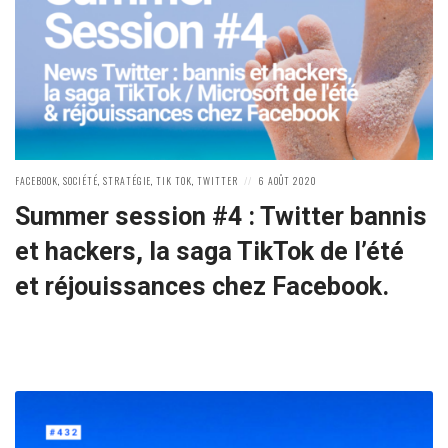
POSTED
POSTED
FACEBOOK
,
SOCIÉTÉ
,
STRATÉGIE
,
TIK TOK
,
TWITTER
6 AOÛT 2020
IN:
ON
Summer session #4 : Twitter bannis
et hackers, la saga TikTok de l’été
et réjouissances chez Facebook.