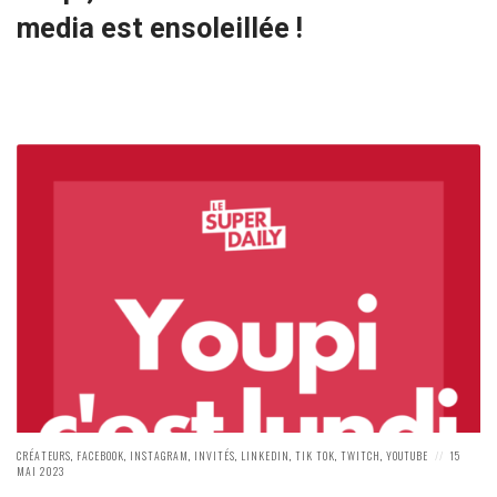
media est ensoleillée !
POSTED
POSTED
CRÉATEURS
,
FACEBOOK
,
INSTAGRAM
,
INVITÉS
,
LINKEDIN
,
TIK TOK
,
TWITCH
,
YOUTUBE
15
IN:
ON
MAI 2023