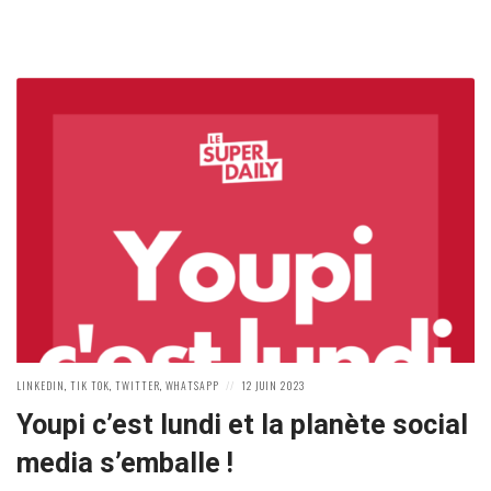
POSTED
POSTED
LINKEDIN
,
TIK TOK
,
TWITTER
,
WHATSAPP
12 JUIN 2023
IN:
ON
Youpi c’est lundi et la planète social
media s’emballe !