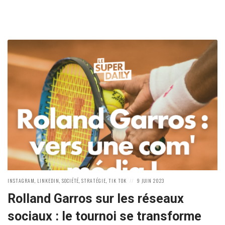
POSTED
POSTED
INSTAGRAM
,
LINKEDIN
,
SOCIÉTÉ
,
STRATÉGIE
,
TIK TOK
9 JUIN 2023
IN:
ON
Rolland Garros sur les réseaux
sociaux : le tournoi se transforme