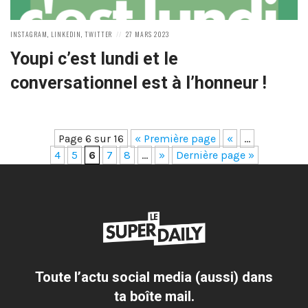
POSTED
POSTED
INSTAGRAM
,
LINKEDIN
,
TWITTER
27 MARS 2023
IN:
ON
Youpi c’est lundi et le
conversationnel est à l’honneur !
Page 6 sur 16
« Première page
«
…
4
5
6
7
8
…
»
Dernière page »
Toute l’actu social media (aussi) dans
ta boîte mail.