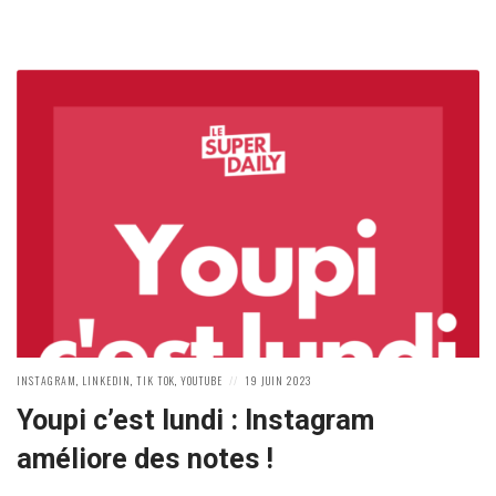
POSTED
POSTED
INSTAGRAM
,
LINKEDIN
,
TIK TOK
,
YOUTUBE
19 JUIN 2023
IN:
ON
Youpi c’est lundi : Instagram
améliore des notes !