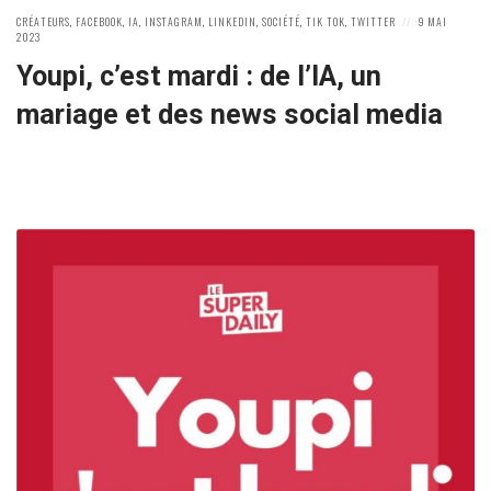
POSTED
POSTED
CRÉATEURS
,
FACEBOOK
,
IA
,
INSTAGRAM
,
LINKEDIN
,
SOCIÉTÉ
,
TIK TOK
,
TWITTER
9 MAI
IN:
ON
2023
Youpi, c’est mardi : de l’IA, un
mariage et des news social media