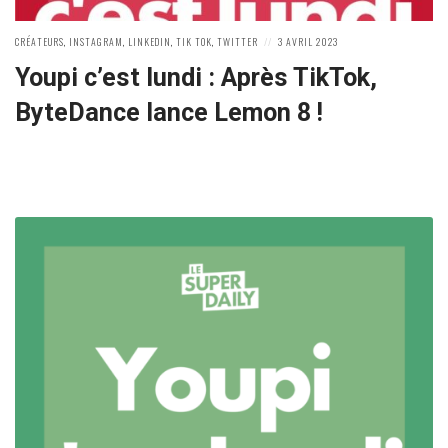
POSTED
POSTED
CRÉATEURS
,
INSTAGRAM
,
LINKEDIN
,
TIK TOK
,
TWITTER
3 AVRIL 2023
IN:
ON
Youpi c’est lundi : Après TikTok,
ByteDance lance Lemon 8 !