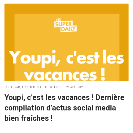
POSTED
POSTED
INSTAGRAM
,
LINKEDIN
,
TIK TOK
,
TWITTER
21 AOÛT 2023
IN:
ON
Youpi, c’est les vacances ! Dernière
compilation d’actus social media
bien fraîches !