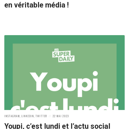
en véritable média !
POSTED
POSTED
INSTAGRAM
,
LINKEDIN
,
TWITTER
22 MAI 2023
IN:
ON
Youpi, c’est lundi et l’actu social