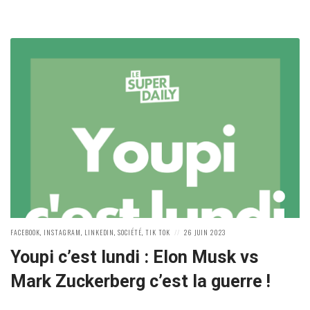
POSTED
POSTED
FACEBOOK
,
INSTAGRAM
,
LINKEDIN
,
SOCIÉTÉ
,
TIK TOK
26 JUIN 2023
IN:
ON
Youpi c’est lundi : Elon Musk vs
Mark Zuckerberg c’est la guerre !