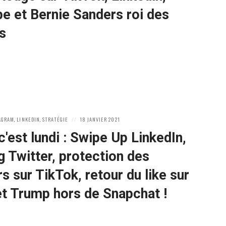
e et Bernie Sanders roi des
s
POSTED
AGRAM
,
LINKEDIN
,
STRATÉGIE
18 JANVIER 2021
ON
c'est lundi : Swipe Up LinkedIn,
 Twitter, protection des
s sur TikTok, retour du like sur
et Trump hors de Snapchat !