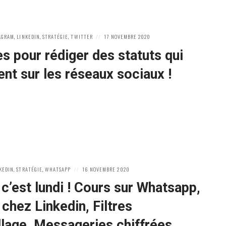
POSTED
AGRAM
,
LINKEDIN
,
STRATÉGIE
,
TWITTER
17 NOVEMBRE 2020
ON
es pour rédiger des statuts qui
nt sur les réseaux sociaux !
POSTED
KEDIN
,
STRATÉGIE
,
WHATSAPP
16 NOVEMBRE 2020
ON
 c’est lundi ! Cours sur Whatsapp,
 chez Linkedin, Filtres
lage, Messageries chiffrées