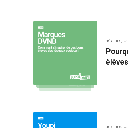
POSTED
CRÉATEURS
,
FAC
IN:
Pourq
élèves
POSTED
CRÉATEURS
,
FAC