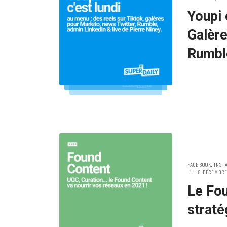
IN:
Youpi 
Galère
Rumble
POSTED
FACEBOOK
,
INST
IN:
POSTED
8 DÉCEMBRE
ON
Le Fou
straté