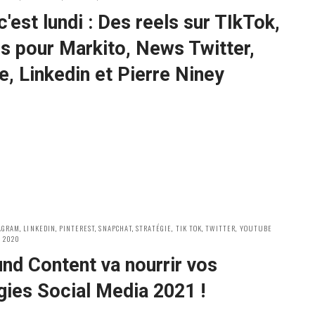
ON
c'est lundi : Des reels sur TIkTok,
s pour Markito, News Twitter,
, Linkedin et Pierre Niney
AGRAM
,
LINKEDIN
,
PINTEREST
,
SNAPCHAT
,
STRATÉGIE
,
TIK TOK
,
TWITTER
,
YOUTUBE
 2020
nd Content va nourrir vos
gies Social Media 2021 !