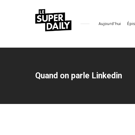
Aujourd’hui
Épi
Le
podcast
qui
décrypte
l'actualité
Quand on parle Linkedin
des
réseaux
sociaux