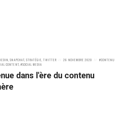
POSTED
POSTED
KEDIN
,
SNAPCHAT
,
STRATÉGIE
,
TWITTER
26 NOVEMBRE 2020
CONTENU
ON
IN:
CIAL CONTENT
,
SOCIAL MEDIA
nue dans l'ère du contenu
ère