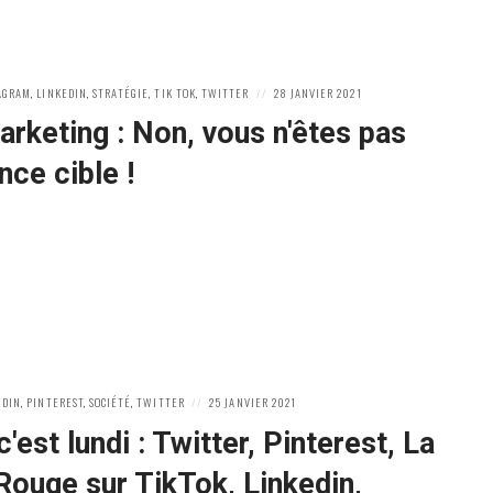
POSTED
AGRAM
,
LINKEDIN
,
STRATÉGIE
,
TIK TOK
,
TWITTER
28 JANVIER 2021
ON
rketing : Non, vous n'êtes pas
ence cible !
POSTED
EDIN
,
PINTEREST
,
SOCIÉTÉ
,
TWITTER
25 JANVIER 2021
ON
c'est lundi : Twitter, Pinterest, La
Rouge sur TikTok, Linkedin,