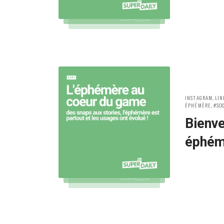
POSTED
INSTAGRAM
,
LIN
IN:
ÉPHÉMÈRE
,
SO
Bienve
éphém