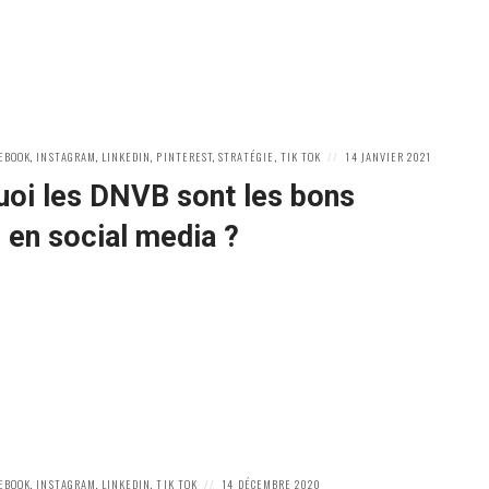
POSTED
EBOOK
,
INSTAGRAM
,
LINKEDIN
,
PINTEREST
,
STRATÉGIE
,
TIK TOK
14 JANVIER 2021
ON
uoi les DNVB sont les bons
 en social media ?
POSTED
EBOOK
,
INSTAGRAM
,
LINKEDIN
,
TIK TOK
14 DÉCEMBRE 2020