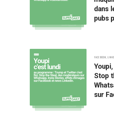
dans l
pubs p
POSTED
FACEBOOK
,
LINK
IN:
Youpi, 
Stop t
Whatsa
sur Fa