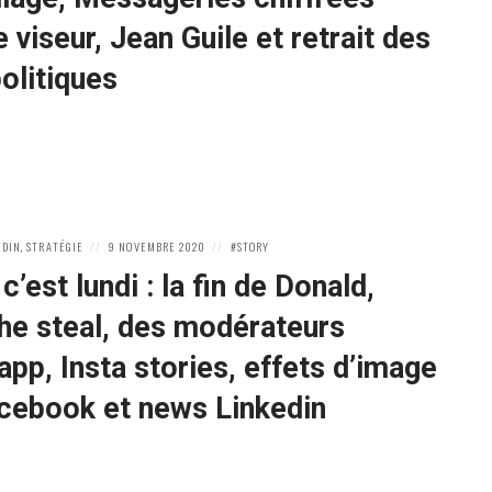
e viseur, Jean Guile et retrait des
olitiques
POSTED
POSTED
EDIN
,
STRATÉGIE
9 NOVEMBRE 2020
STORY
ON
IN:
c’est lundi : la fin de Donald,
he steal, des modérateurs
pp, Insta stories, effets d’image
cebook et news Linkedin